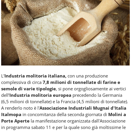
Food
Service
e
tutte
le
novità
del
comparto
Horeca.
L’
Industria molitoria italiana,
con una produzione
complessiva di circa
7,8 milioni di tonnellate di farine e
semole di varie tipologie
, si pone orgogliosamente ai vertici
dell’
Industria molitoria europea
precedendo la Germania
(6,5 milioni di tonnellate) e la Francia (4,5 milioni di tonnellate).
A renderlo noto è l'
Associazione Industriali Mugnai d'Italia
Italmopa
in concomitanza della seconda giornata di
Molini a
Porte Aperte
la manifestazione organizzata dall'Associazione
in programma sabato 11 e per la quale sono già moltissime le