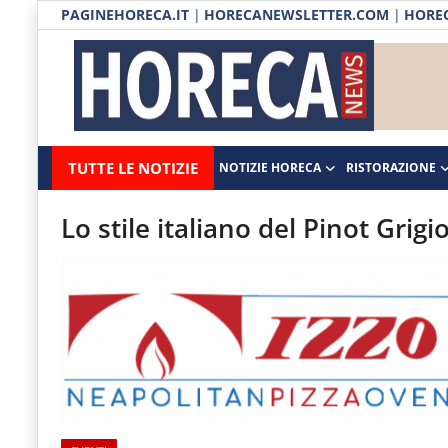
PAGINEHORECA.IT
|
HORECANEWSLETTER.COM
|
HOREC
Notizie HORECA
Horecanews.it
Notizie
TUTTE LE NOTIZIE
NOTIZIE HORECA
RISTORAZIONE
Ristorazione
-
Horeca
-
Ospitalità
Lo stile italiano del Pinot Grig
Il
Distribuzione
portale
del
Prodotti | Dispensa Horeca
canale
Eventi
Horeca
e
RUBRICHE
del