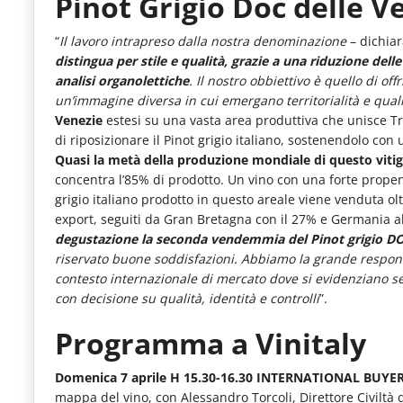
Pinot Grigio Doc delle Ve
le
“
Il lavoro intrapreso dalla nostra denominazione
– dichia
novità
distingua per stile e qualità, grazie a una riduzione delle
del
analisi organolettiche
. Il nostro obbiettivo è quello di of
comparto
un’immagine diversa in cui emergano territorialità e qual
Venezie
estesi su una vasta area produttiva che unisce Tre
Horeca.
di riposizionare il Pinot grigio italiano, sostenendolo con 
Quasi la metà della produzione mondiale di questo vitign
concentra l’85% di prodotto. Un vino con una forte propens
grigio italiano prodotto in questo areale viene venduta oltr
export, seguiti da Gran Bretagna con il 27% e Germania al
degustazione la seconda vendemmia del Pinot grigio DO
riservato buone soddisfazioni. Abbiamo la grande respons
contesto internazionale di mercato dove si evidenziano se
con decisione su qualità, identità e controlli
”.
Programma a Vinitaly
Domenica 7 aprile H 15.30-16.30 INTERNATIONAL BUYER
mappa del vino, con Alessandro Torcoli, Direttore Civiltà