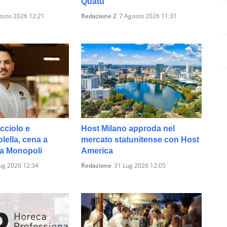
Quatu
osto 2026 12:21
Redazione 2
7 Agosto 2026 11:31
cciolo e
Host Milano approda nel
ella, cena a
mercato statunitense con Host
 a Monopoli
America
ug 2026 12:34
Redazione
31 Lug 2026 12:05