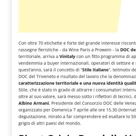
e
articoli
quotidiani
sul
Con oltre 70 etichette e forte del grande interesse riscon
mondo
rassegne fieristiche - da Wine Paris a Prowein - la
DOC del
dell'alimentazione,
territoriale, arriva a
Vinitaly
con un fitto programma di ap
dei
vendemmia a buyer internazionali, operatori di settore e
quest’anno, sarà il concetto di “
Stile Italiano
”, leitmotiv
consumi
DOC del Triveneto e risultato del lavoro che la denominaz
fuoricasa,
caratterizzazione territoriale e una nuova identità qual
Stile, che è stato in grado di attrarre i consumatori intern
del
oltre al suo valore, sarà messo sotto i riflettori di tecnici,
Food
Albino Armani
, Presidente del Consorzio DOC delle Vene
organizzato per Domenica 7 aprile alle ore 15.30 (Internati
Service
degustazione, mirato a far comprendere ed esaltare lo Stile
e
grigio di altri paesi del mondo.
tutte