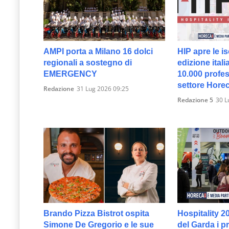
AMPI porta a Milano 16 dolci
HIP apre le is
regionali a sostegno di
edizione itali
EMERGENCY
10.000 profes
settore Hore
Redazione
31 Lug 2026 09:25
Redazione 5
30 L
Brando Pizza Bistrot ospita
Hospitality 2
Simone De Gregorio e le sue
del Garda i p