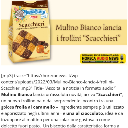
Food
Service
e
tutte
le
novità
del
comparto
Horeca.
[mp3j track="https://horecanews.it/wp-
content/uploads/2022/03/Mulino-Bianco-lancia-i-frollini-
Scacchieri.mp3" Title="Ascolta la notizia in formato audio"]
Mulino Bianco
lancia un’assoluta novità, arriva
“Scacchieri”
,
un nuovo frollino nato dal sorprendente incontro tra una
golosa
frolla al caramello
– ingrediente sempre più utilizzato
e apprezzato negli ultimi anni - e
una al cioccolato
, ideale da
inzuppare al mattino per una colazione gustosa o come
dolcetto fuori pasto. Un biscotto dalla caratteristica forma a