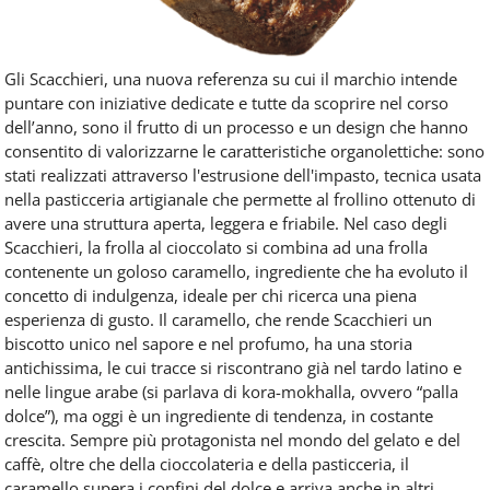
Gli Scacchieri, una nuova referenza su cui il marchio intende
puntare con iniziative dedicate e tutte da scoprire nel corso
dell’anno, sono il frutto di un processo e un design che hanno
consentito di valorizzarne le caratteristiche organolettiche: sono
stati realizzati attraverso l'estrusione dell'impasto, tecnica usata
nella pasticceria artigianale che permette al frollino ottenuto di
avere una struttura aperta, leggera e friabile. Nel caso degli
Scacchieri, la frolla al cioccolato si combina ad una frolla
contenente un goloso caramello, ingrediente che ha evoluto il
concetto di indulgenza, ideale per chi ricerca una piena
esperienza di gusto. Il caramello, che rende Scacchieri un
biscotto unico nel sapore e nel profumo, ha una storia
antichissima, le cui tracce si riscontrano già nel tardo latino e
nelle lingue arabe (si parlava di kora-mokhalla, ovvero “palla
dolce”), ma oggi è un ingrediente di tendenza, in costante
crescita. Sempre più protagonista nel mondo del gelato e del
caffè, oltre che della cioccolateria e della pasticceria, il
caramello supera i confini del dolce e arriva anche in altri