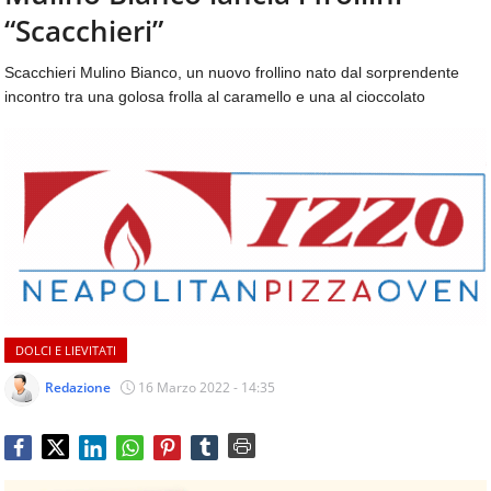
aggiornamenti
“Scacchieri”
CONTATTI
quotidiani
su
Scacchieri Mulino Bianco, un nuovo frollino nato dal sorprendente
temi
incontro tra una golosa frolla al caramello e una al cioccolato
come
ospitalità,
ristorazione,
food
&
beverage,
catering
e
articoli
quotidiani
sul
DOLCI E LIEVITATI
mondo
dell'alimentazione,
Redazione
16 Marzo 2022 - 14:35
dei
consumi
fuoricasa,
del