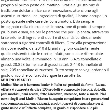
proprio al primo pasto del mattino. Grazie al giusto mix di
tradizione dolciaria, ricerca e innovazione, attenzione agli
aspetti nutrizionali ed ingredienti di qualità, il brand occupa un
posto speciale nelle case dei consumatori. È da sempre
impegnato nella ricerca e nell’innovazione di prodotti sempre
più buoni e sani, sia per le persone che per il pianeta, attraverso
la selezione di ingredienti sicuri e di qualità, continuamente
sottoposti a rigorosi controlli di filiera. Oltre alla progettazione
di nuove ricette, dal 2010 il brand migliora costantemente
quelle esistenti: tutte le ricette, infatti, sono state riformulate
almeno una volta, eliminando in 10 anni 6.475 tonnellate di
grassi, 20.853 tonnellate di grassi saturi, 2.443 tonnellate di
sale, 205 tonnellate di zuccheri. Tutto sempre salvaguardando il
gusto unico che contraddistingue la sua offerta.
MULINO BIANCO
Mulino Bianco è la marca leader in Italia nei prodotti da forno. La sua
offerta è composta da oltre 130 prodotti e comprende biscotti, dolcetti,
pani morbidi, pani secchi, fette biscottate, merende, torte e snack. Nel
corso degli anni Mulino Bianco ha saputo conquistare intere generazioni
con comunicazioni emozionanti, prodotti capaci di conquistare per il
gusto unico e un’offerta completa, in grado di rispondere alle più