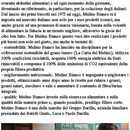
svariate abitudini alimentari e ad ogni momento della giornata,
diventando un riferimento, in particolare, per la colazione degli italiani.
Dal lancio dei primi biscotti nel 1975 ad oggi, Mulino Bianco si è
imposta sul mercato italiano non solo per i suoi prodotti iconici, ma
anche grazie ad una promessa di marca visionaria, basata sulla volontà
di alimentare la fiducia in un mondo migliore, attraverso la gioia del
cibo ben fatto. Per Mulino Bianco questo vuol dire realizzare i prodotti
più buoni non solo nel gusto, ma anche in termini di:
- sostenibilità: Mulino Bianco ha lanciato un disciplinare per la
coltivazione sostenibile del grano tenero (La Carta del Mulino), utilizza
100% confezioni riciclabili, acquista 100% energia elettrica da fonti
rinnovabili e compensa il 100% delle emissioni di CO2 equivalente della
propria filiera produttiva
- miglioramento nutrizionale: Mulino Bianco è impegnata a migliorare i
prodotti, ottimizzando anno dopo anno le ricette per ridurre i grassi,
grassi saturi, zucchero e sale e aumentare il contenuto di fibra/farina
integrale
- qualità: Mulino Bianco investe sulla sicurezza alimentare e sulla
qualità delle materie prime e, quando possibile, predilige filiere corte.
Mulino Bianco è una delle marche del Gruppo Barilla, azienda familiare
presieduta dai fratelli Guido, Luca e Paolo Barilla.