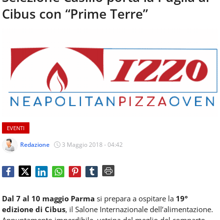
aggiornamenti
Cibus con “Prime Terre”
CONTATTI
quotidiani
su
temi
come
ospitalità,
ristorazione,
food
&
beverage,
catering
e
EVENTI
articoli
quotidiani
Redazione
3 Maggio 2018 - 04:42
sul
mondo
dell'alimentazione,
dei
consumi
Dal 7 al 10 maggio Parma
si prepara a ospitare la
19°
fuoricasa,
edizione di Cibus
, il Salone Internazionale dell’alimentazione.
del
Appuntamento imperdibile, vetrina del meglio del comparto