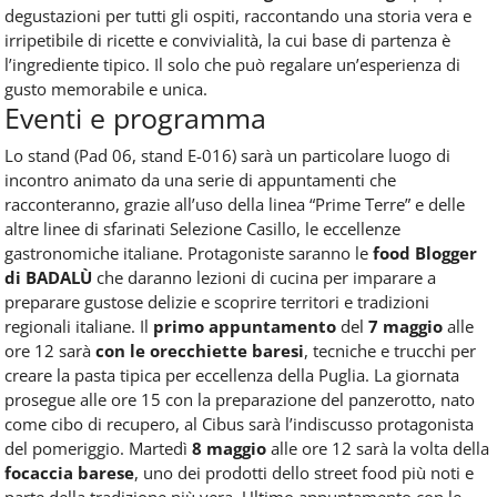
degustazioni per tutti gli ospiti, raccontando una storia vera e
irripetibile di ricette e convivialità, la cui base di partenza è
l’ingrediente tipico. Il solo che può regalare un’esperienza di
gusto memorabile e unica.
Eventi e programma
Lo stand (Pad 06, stand E-016) sarà un particolare luogo di
incontro animato da una serie di appuntamenti che
racconteranno, grazie all’uso della linea “Prime Terre” e delle
altre linee di sfarinati Selezione Casillo, le eccellenze
gastronomiche italiane. Protagoniste saranno le
food Blogger
di BADALÙ
che daranno lezioni di cucina per imparare a
preparare gustose delizie e scoprire territori e tradizioni
regionali italiane. Il
primo appuntamento
del
7 maggio
alle
ore 12 sarà
con le orecchiette baresi
, tecniche e trucchi per
creare la pasta tipica per eccellenza della Puglia. La giornata
prosegue alle ore 15 con la preparazione del panzerotto, nato
come cibo di recupero, al Cibus sarà l’indiscusso protagonista
del pomeriggio. Martedì
8 maggio
alle ore 12 sarà la volta della
focaccia barese
, uno dei prodotti dello street food più noti e
parte della tradizione più vera. Ultimo appuntamento con le