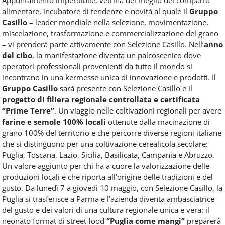
Food
alimentare, incubatore di tendenze e novità al quale il
Gruppo
Service
Casillo
– leader mondiale nella selezione, movimentazione,
e
miscelazione, trasformazione e commercializzazione del grano
tutte
– vi prenderà parte attivamente con Selezione Casillo. Nell’
anno
le
novità
del cibo
, la manifestazione diventa un palcoscenico dove
del
operatori professionali provenienti da tutto il mondo si
comparto
incontrano in una kermesse unica di innovazione e prodotti. Il
Horeca.
Gruppo Casillo
sarà presente con Selezione Casillo e il
progetto di filiera regionale controllata e certificata
“Prime Terre”
. Un viaggio nelle coltivazioni regionali per avere
farine e semole 100% locali
ottenute dalla macinazione di
grano 100% del territorio e che percorre diverse regioni italiane
che si distinguono per una coltivazione cerealicola secolare:
Puglia, Toscana, Lazio, Sicilia, Basilicata, Campania e Abruzzo.
Un valore aggiunto per chi ha a cuore la valorizzazione delle
produzioni locali e che riporta all’origine delle tradizioni e del
gusto. Da lunedì 7 a giovedì 10 maggio, con Selezione Casillo, la
Puglia si trasferisce a Parma e l’azienda diventa ambasciatrice
del gusto e dei valori di una cultura regionale unica e vera: il
neonato format di street food
“Puglia come mangi”
preparerà