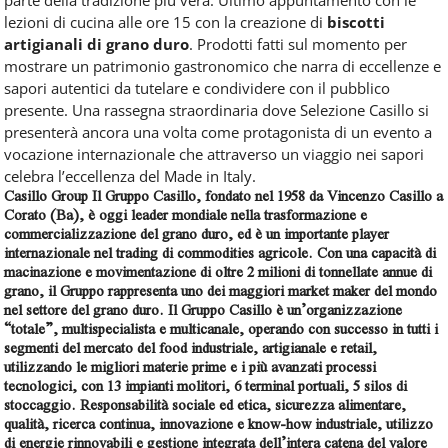
lezioni di cucina alle ore 15 con la creazione di
biscotti
artigianali di grano duro
. Prodotti fatti sul momento per
mostrare un patrimonio gastronomico che narra di eccellenze e
sapori autentici da tutelare e condividere con il pubblico
presente. Una rassegna straordinaria dove Selezione Casillo si
presenterà ancora una volta come protagonista di un evento a
vocazione internazionale che attraverso un viaggio nei sapori
celebra l’eccellenza del Made in Italy.
Casillo Group
Il Gruppo Casillo, fondato nel 1958 da Vincenzo Casillo a
Corato (Ba), è oggi leader mondiale nella trasformazione e
commercializzazione del grano duro, ed è un importante player
internazionale nel trading di commodities agricole. Con una capacità di
macinazione e movimentazione di oltre 2 milioni di tonnellate annue di
grano, il Gruppo rappresenta uno dei maggiori market maker del mondo
nel settore del grano duro. Il Gruppo Casillo è un’organizzazione
“totale”, multispecialista e multicanale, operando con successo in tutti i
segmenti del mercato del food industriale, artigianale e retail,
utilizzando le migliori materie prime e i più avanzati processi
tecnologici, con 13 impianti molitori, 6 terminal portuali, 5 silos di
stoccaggio. Responsabilità sociale ed etica, sicurezza alimentare,
qualità, ricerca continua, innovazione e know-how industriale, utilizzo
di energie rinnovabili e gestione integrata dell’intera catena del valore