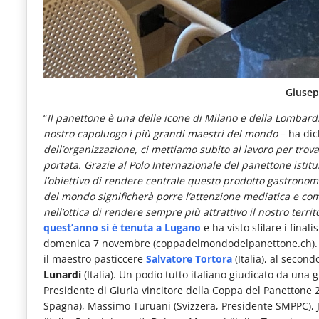
Giusep
“
Il panettone è una delle icone di Milano e della Lombardi
nostro capoluogo i più grandi maestri del mondo
– ha dic
dell’organizzazione, ci mettiamo subito al lavoro per trov
portata. Grazie al Polo Internazionale del panettone isti
l’obiettivo di rendere centrale questo prodotto gastronomi
del mondo significherà porre l’attenzione mediatica e com
nell’ottica di rendere sempre più attrattivo il nostro territ
quest’anno si è tenuta a Lugano
e ha visto sfilare i fina
domenica 7 novembre (coppadelmondodelpanettone.ch). A c
il maestro pasticcere
Salvatore Tortora
(Italia), al secon
Lunardi
(Italia). Un podio tutto italiano giudicato da una
Presidente di Giuria vincitore della Coppa del Panettone 
Spagna), Massimo Turuani (Svizzera, Presidente SMPPC), Ji