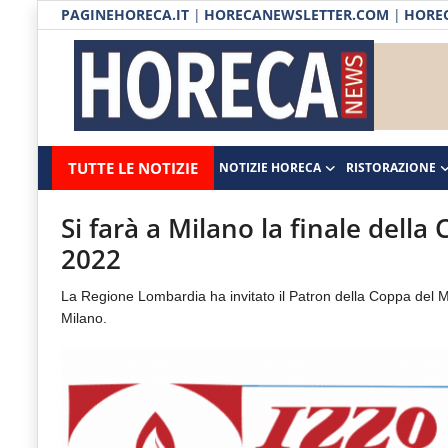
PAGINEHORECA.IT
|
HORECANEWSLETTER.COM
|
HOREC
Notizie HORECA
Horecanews.it
Notizie
TUTTE LE NOTIZIE
NOTIZIE HORECA
RISTORAZIONE
Ristorazione
-
Horeca
-
Ospitalità
Si farà a Milano la finale del
Il
2022
Distribuzione
portale
La Regione Lombardia ha invitato il Patron della Coppa del 
del
Prodotti | Dispensa Horeca
Milano.
canale
Eventi
Horeca
e
RUBRICHE
del