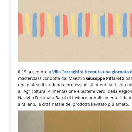
e
articoli
quotidiani
sul
mondo
dell'alimentazione,
dei
consumi
Il 15 novembre
a Villa Terzaghi si è tenuta una giornata
masterclass condotta dal Maestro
Giuseppe Piffaretti
pat
fuoricasa,
una platea di studenti e professionisti attenti la ricetta 
del
all'Agricoltura, Alimentazione e Sistemi Verdi della Regio
Naviglio Fortunata Barni di invitare pubblicamente l’ideat
Food
a Milano, la città natale del prodotto lievitato più amato.
Service
e
tutte