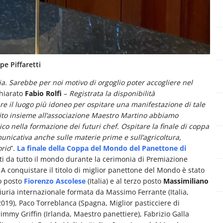
pe Piffaretti
a. Sarebbe per noi motivo di orgoglio poter accogliere nel
hiarato
Fabio Rolfi
–
Registrata la disponibilità
are il luogo più idoneo per ospitare una manifestazione di tale
tuito insieme all’associazione Maestro Martino abbiamo
co nella formazione dei futuri chef. Ospitare la finale di coppa
unicativa anche sulle materie prime e sull’agricoltura,
orio
”.
La finale della Coppa del Mondo del Panettone di
listi da tutto il mondo durante la cerimonia di Premiazione
onquistare il titolo di miglior panettone del Mondo è stato
do posto
Fiorenzo Ascolese
(Italia) e al terzo posto
Massimiliano
 giuria internazionale formata da Massimo Ferrante (Italia,
2019), Paco Torreblanca (Spagna, Miglior pasticciere di
mmy Griffin (Irlanda, Maestro panettiere), Fabrizio Galla