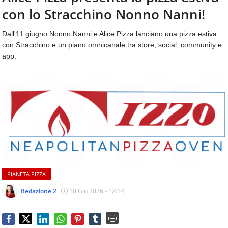
aggiornamenti
con lo Stracchino Nonno Nanni!
CONTATTI
quotidiani
su
Dall'11 giugno Nonno Nanni e Alice Pizza lanciano una pizza estiva
temi
con Stracchino e un piano omnicanale tra store, social, community e
come
app.
ospitalità,
ristorazione,
food
&
beverage,
catering
e
articoli
quotidiani
sul
mondo
PIANETA PIZZA
dell'alimentazione,
dei
Redazione 2
10 Giu 2026 - 12:14
consumi
fuoricasa,
del