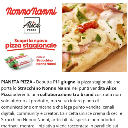
Food
Service
e
tutte
le
novità
del
comparto
Horeca.
PIANETA PIZZA -
Debutta l'
11 giugno
la pizza stagionale che
porta lo
Stracchino Nonno Nanni
nei punti vendita
Alice
Pizza
aderenti: una
collaborazione tra brand
costruita non
solo attorno al prodotto, ma su un intero piano di
comunicazione omnicanale che lega punto vendita, canali
digitali, community e creator. La ricetta unisce crema di ceci e
Stracchino Nonno Nanni, arricchiti da speck e pomodorini
marinati, mentre l'iniziativa viene raccontata in parallelo sui