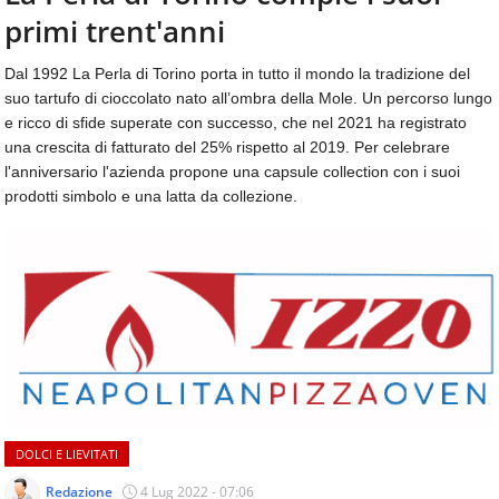
aggiornamenti
primi trent'anni
CONTATTI
quotidiani
su
Dal 1992 La Perla di Torino porta in tutto il mondo la tradizione del
temi
suo tartufo di cioccolato nato all’ombra della Mole. Un percorso lungo
come
e ricco di sfide superate con successo, che nel 2021 ha registrato
ospitalità,
una crescita di fatturato del 25% rispetto al 2019. Per celebrare
ristorazione,
l'anniversario l'azienda propone una capsule collection con i suoi
food
prodotti simbolo e una latta da collezione.
&
beverage,
catering
e
articoli
quotidiani
sul
mondo
dell'alimentazione,
dei
consumi
DOLCI E LIEVITATI
fuoricasa,
del
Redazione
4 Lug 2022 - 07:06