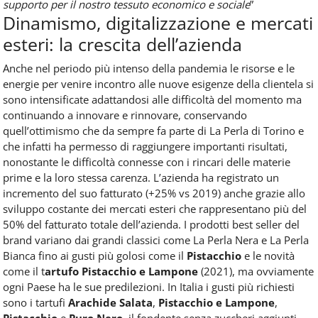
supporto per il nostro tessuto economico e sociale
”
Dinamismo, digitalizzazione e mercati
esteri: la crescita dell’azienda
Anche nel periodo più intenso della pandemia le risorse e le
energie per venire incontro alle nuove esigenze della clientela si
sono intensificate adattandosi alle difficoltà del momento ma
continuando a innovare e rinnovare, conservando
quell’ottimismo che da sempre fa parte di La Perla di Torino e
che infatti ha permesso di raggiungere importanti risultati,
nonostante le difficoltà connesse con i rincari delle materie
prime e la loro stessa carenza. L’azienda ha registrato un
incremento del suo fatturato (+25% vs 2019) anche grazie allo
sviluppo costante dei mercati esteri che rappresentano più del
50% del fatturato totale dell’azienda. I prodotti best seller del
brand variano dai grandi classici come La Perla Nera e La Perla
Bianca fino ai gusti più golosi come il
Pistacchio
e le novità
come il t
artufo Pistacchio e Lampone
(2021), ma ovviamente
ogni Paese ha le sue predilezioni. In Italia i gusti più richiesti
sono i tartufi
Arachide Salata
,
Pistacchio e Lampone
,