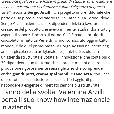
creazione qualcosa che fosse in grado di stupire, di emozionare
e che esteticamente richiamasse subito l’eleganza di questa
città
.” racconta
Sergio Arzilli
. Un progetto imprenditoriale che
parte da un piccolo laboratorio in via Catania 9 a Torino, dove
Sergio Arzilli insieme a soli 3 dipendenti inizia a lavorare alla
creazione del prodotto che aveva in mente, studiandone tutti gli
aspetti: il sapore, l’incarto, il nome. Così è nato il tartufo di
cioccolato firmato La Perla di Torino, conosciuto oggi in tutto il
mondo, e da quel primo passo in Borgo Rossini nel corso degli
anni la piccola realtà artigianale degli inizi si è evoluta in
un’azienda strutturata e votata all’innovazione, che conta più di
30 dipendenti e un fatturato che sfiora i 4 milioni di euro. Una
produzione rigorosamente
senza glutine
che comprende
anche
giandujotti
,
creme spalmabili
e
tavolette
, con linee
di prodotti senza lattosio e senza zuccheri aggiunti per
rispondere a esigenze di mercato sempre più strutturate.
L’anno della svolta: Valentina Arzilli
porta il suo know how internazionale
in azienda