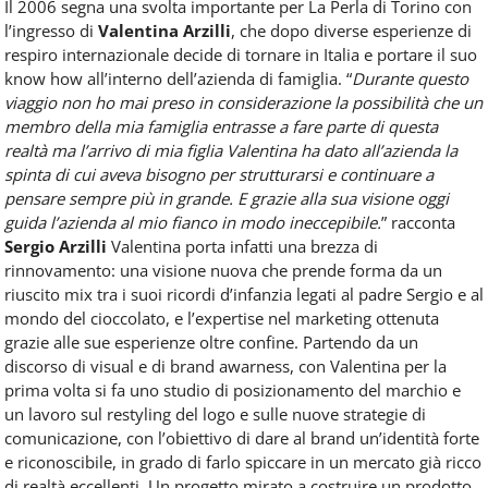
Il 2006 segna una svolta importante per La Perla di Torino con
l’ingresso di
Valentina Arzilli
, che dopo diverse esperienze di
respiro internazionale decide di tornare in Italia e portare il suo
know how all’interno dell’azienda di famiglia. “
Durante questo
viaggio non ho mai preso in considerazione la possibilità che un
membro della mia famiglia entrasse a fare parte di questa
realtà ma l’arrivo di mia figlia Valentina ha dato all’azienda la
spinta di cui aveva bisogno per strutturarsi e continuare a
pensare sempre più in grande. E grazie alla sua visione oggi
guida l’azienda al mio fianco in modo ineccepibile.
” racconta
Sergio Arzilli
Valentina porta infatti una brezza di
rinnovamento: una visione nuova che prende forma da un
riuscito mix tra i suoi ricordi d’infanzia legati al padre Sergio e al
mondo del cioccolato, e l’expertise nel marketing ottenuta
grazie alle sue esperienze oltre confine. Partendo da un
discorso di visual e di brand awarness, con Valentina per la
prima volta si fa uno studio di posizionamento del marchio e
un lavoro sul restyling del logo e sulle nuove strategie di
comunicazione, con l’obiettivo di dare al brand un’identità forte
e riconoscibile, in grado di farlo spiccare in un mercato già ricco
di realtà eccellenti. Un progetto mirato a costruire un prodotto