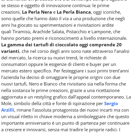
se stesso e oggetto di innovazione continua: le prime
creazioni,
La Perla Nera
e
La Perla Bianca
, oggi iconiche,
sono quelle che hanno dato il via a una produzione che negli
anni ha giocato su sperimentazioni e rivisitazioni ardite
quali Tiramisù, Arachide Salata, Pistacchio e Lampone, che
hanno portato premi e riconoscimenti a livello internazionale.
La gamma dei tartufi di cioccolato oggi comprende 20
varianti
, che nel corso degli anni sono nate attraverso l’analisi
del mercato, la ricerca su nuovi trend, le richieste di
consumatori oppure le esigenze di clienti e buyer per un
mercato estero specifico. Per festeggiare i suoi primi trent’anni
l’azienda ha deciso di omaggiare le proprie origini con due
nuovi tartufi, Nero e Bianco che rivisitano sia nella forma che
nella sostanza le prime creazioni, grazie a una ricettazione
aggiornata e un restyling grafico dall’appeal contemporaneo. La
Mole, simbolo della città e fonte di ispirazione per
Sergio
Arzilli
, rimane l’assoluta protagonista dei nuovi incarti ma con
un visual riletto in chiave moderna a simboleggiare che questo
importante anniversario è un punto di partenza per continuare
a crescere e innovarsi, senza mai tradire le proprie radici. I