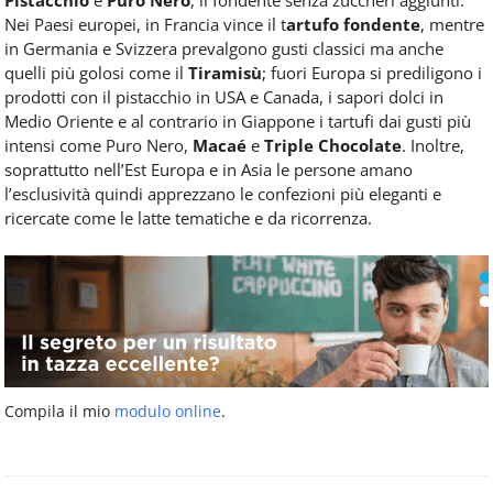
Pistacchio
e
Puro Nero
, il fondente senza zuccheri aggiunti.
Nei Paesi europei, in Francia vince il t
artufo fondente
, mentre
in Germania e Svizzera prevalgono gusti classici ma anche
quelli più golosi come il
Tiramisù
; fuori Europa si prediligono i
prodotti con il pistacchio in USA e Canada, i sapori dolci in
Medio Oriente e al contrario in Giappone i tartufi dai gusti più
intensi come Puro Nero,
Macaé
e
Triple Chocolate
. Inoltre,
soprattutto nell’Est Europa e in Asia le persone amano
l’esclusività quindi apprezzano le confezioni più eleganti e
ricercate come le latte tematiche e da ricorrenza.
Compila il mio
modulo online
.