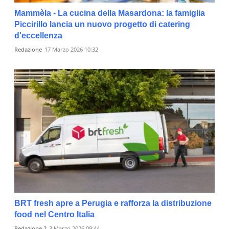
Mammèla - La cucina della Masardona: la famiglia
Piccirillo lancia un nuovo progetto di catering
d'eccellenza
Redazione
17 Marzo 2026 10:32
BRT fresh apre a Perugia e rafforza la distribuzione
food nel Centro Italia
Redazione 2
3 Marzo 2026 09:44