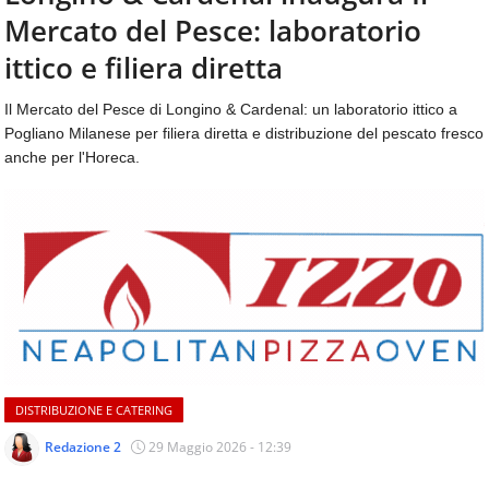
aggiornamenti
Mercato del Pesce: laboratorio
CONTATTI
quotidiani
su
ittico e filiera diretta
temi
come
Il Mercato del Pesce di Longino & Cardenal: un laboratorio ittico a
ospitalità,
Pogliano Milanese per filiera diretta e distribuzione del pescato fresco
ristorazione,
anche per l'Horeca.
food
&
beverage,
catering
e
articoli
quotidiani
sul
mondo
dell'alimentazione,
dei
DISTRIBUZIONE E CATERING
consumi
fuoricasa,
Redazione 2
29 Maggio 2026 - 12:39
del