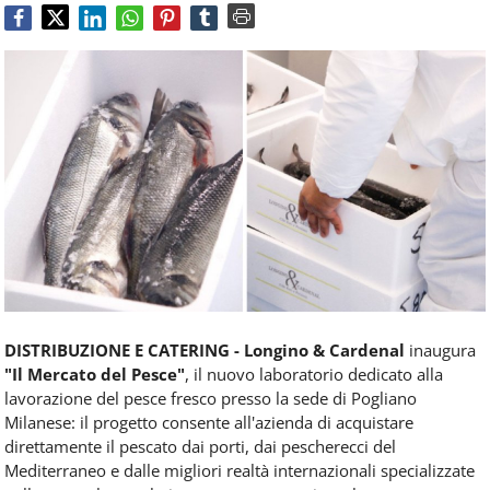
Food
Service
e
tutte
le
novità
del
comparto
Horeca.
DISTRIBUZIONE E CATERING -
Longino & Cardenal
inaugura
"Il Mercato del Pesce"
, il nuovo laboratorio dedicato alla
lavorazione del pesce fresco presso la sede di Pogliano
Milanese: il progetto consente all'azienda di acquistare
direttamente il pescato dai porti, dai pescherecci del
Mediterraneo e dalle migliori realtà internazionali specializzate