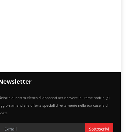
Newsletter
nisciti al nostro elenco di abbonati per ricevere le ultime notizie, gli
aggiornamenti e le offerte speciali direttamente nella tua casella di
posta
Sottoscrivi