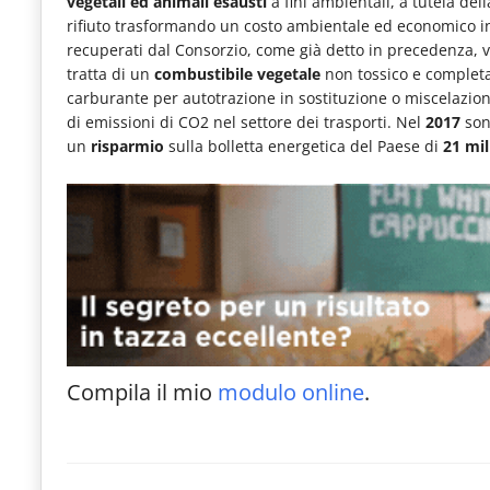
vegetali ed animali esausti
a fini ambientali, a tutela del
le
rifiuto trasformando un costo ambientale ed economico in u
recuperati dal Consorzio, come già detto in precedenza, 
novità
tratta di un
combustibile vegetale
non tossico e complet
del
carburante per autotrazione in sostituzione o miscelazione
comparto
di emissioni di CO2 nel settore dei trasporti. Nel
2017
son
un
risparmio
sulla bolletta energetica del Paese di
21 mil
Horeca.
Compila il mio
modulo online
.