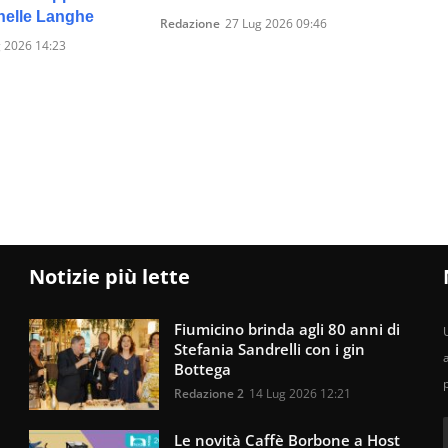
nelle Langhe
Redazione
27 Lug 2026 09:46
 2026 14:23
Notizie più lette
Fiumicino brinda agli 80 anni di
U
Stefania Sandrelli con i gin
Bottega
Redazione 2
14 Lug 2026 12:21
Le novità Caffè Borbone a Host