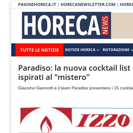
PAGINEHORECA.IT
|
HORECANEWSLETTER.COM
|
HOREC
Notizie HORECA
Horecanews.it
Notizie
TUTTE LE NOTIZIE
NOTIZIE HORECA
RISTORAZIONE
Ristorazione
-
Horeca
-
Ospitalità
Paradiso: la nuova cocktail list 
Il
ispirati al "mistero"
Distribuzione
portale
Giacomo Giannotti e il team Paradiso presentano i 15 cocktail 
del
Prodotti | Dispensa Horeca
canale
Eventi
Horeca
e
RUBRICHE
del