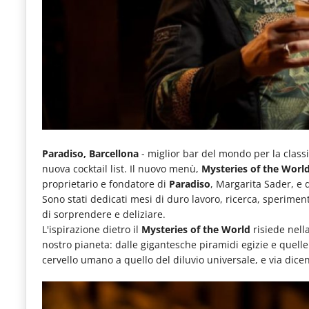
e
articoli
quotidiani
sul
mondo
dell'alimentazione,
dei
Paradiso, Barcellona
- miglior bar del mondo per la classi
consumi
nuova cocktail list. Il nuovo menù,
Mysteries of the Worl
proprietario e fondatore di
Paradiso
, Margarita Sader, e
fuoricasa,
Sono stati dedicati mesi di duro lavoro, ricerca, sperim
del
di sorprendere e deliziare.
L'ispirazione dietro il
Mysteries of the World
risiede nella
Food
nostro pianeta: dalle gigantesche piramidi egizie e quelle
Service
cervello umano a quello del diluvio universale, e via dice
e
tutte