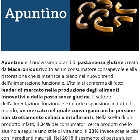
Food
Service
e
tutte
le
novità
del
comparto
Horeca.
Apuntìno
è il nuovissimo brand di
pasta senza glutine
creato
da
Macaronicus
rivolto ad un consumatore consapevole e alla
ristorazione che si inserisce a pieno nel nuovo trend
dell'alimentazione funzionale. L’Italia si conferma di fatto
leader di mercato nella produzione degli alimenti
innovativi e della pasta senza glutine
. Il settore
dell’alimentazione funzionale è in forte espansione in tutto il
mondo,
un mercato nel quale convergono anche persone
non strettamente celiaci o intolleranti
. Nella scelta di un
prodotto infatti, il
34%
dei consumatori cerca prodotti che lo
aiutino a seguire uno stile di vita sano, il
23%
invece sceglie cibi
con ingredienti naturali. Nel 2018 il segmento di pasta gluten