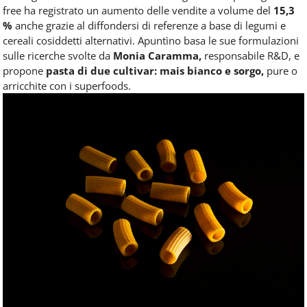
free ha registrato un aumento delle vendite a volume del
15,3
%
anche grazie al diffondersi di referenze a base di legumi e
cereali cosiddetti alternativi. Apuntìno basa le sue formulazioni
sulle ricerche svolte da
Monia Caramma,
responsabile R&D, e
propone
pasta di due cultivar: mais bianco e sorgo,
pure o
arricchite con i superfoods.