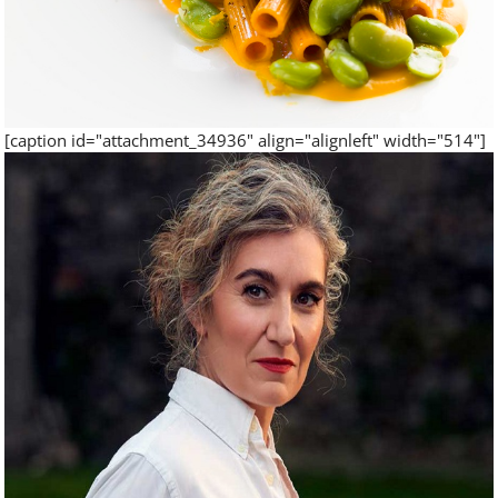
[caption id="attachment_34936" align="alignleft" width="514"]