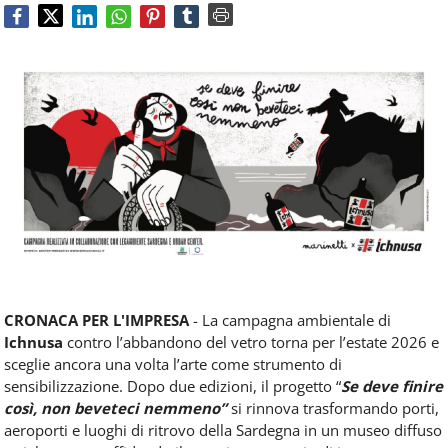
Food
Service
e
tutte
le
novità
del
comparto
Horeca.
CRONACA PER L'IMPRESA
- La campagna ambientale di
Ichnusa
contro l’abbandono del vetro torna per l’estate 2026 e
sceglie ancora una volta l’arte come strumento di
sensibilizzazione. Dopo due edizioni, il progetto “
Se deve finire
così, non beveteci nemmeno”
si rinnova trasformando porti,
aeroporti e luoghi di ritrovo della Sardegna in un museo diffuso