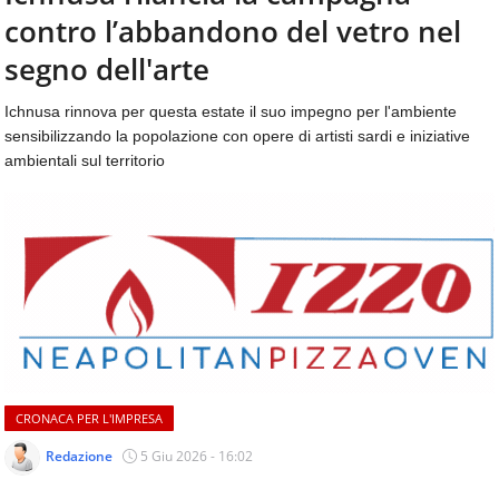
aggiornamenti
contro l’abbandono del vetro nel
CONTATTI
quotidiani
su
segno dell'arte
temi
come
Ichnusa rinnova per questa estate il suo impegno per l'ambiente
ospitalità,
sensibilizzando la popolazione con opere di artisti sardi e iniziative
ristorazione,
ambientali sul territorio
food
&
beverage,
catering
e
articoli
quotidiani
sul
mondo
dell'alimentazione,
dei
CRONACA PER L'IMPRESA
consumi
fuoricasa,
Redazione
5 Giu 2026 - 16:02
del