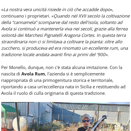
«
La nostra vera unicità risiede in ciò che accadde dopo
»,
continuano i proprietari. «
Ǫuando nel XVII secolo la coltivazione
della “cannamela” scomparve dal resto dell'isola, soltanto ad
Avola si continuò a mantenerla viva nei secoli, grazie alla ferrea
volontà dei Marchesi
Pignatelli Aragona Cortes. In questa terra
straordinaria non ci si limitava a coltivare la pianta: oltre allo
zucchero, si produceva ed era rinomato un eccellente rum, una
tradizione locale
andata avanti fino ai primi del '900».
Per Monello, dunque, non c'è stata alcuna imitazione. Con la
nascita di
Avola Rum
, l'azienda si è semplicemente
riappropriata di una primogenitura storica e territoriale,
riportando a casa un’eccellenza nata in Sicilia e restituendo ad
Avola il ruolo di culla originaria di questa tradizione.