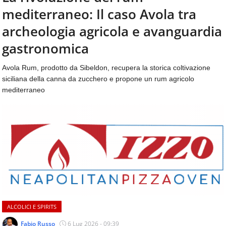
aggiornamenti
mediterraneo: Il caso Avola tra
CONTATTI
quotidiani
su
archeologia agricola e avanguardia
temi
gastronomica
come
ospitalità,
Avola Rum, prodotto da Sibeldon, recupera la storica coltivazione
ristorazione,
siciliana della canna da zucchero e propone un rum agricolo
food
&
mediterraneo
beverage,
catering
e
articoli
quotidiani
sul
mondo
dell'alimentazione,
dei
consumi
fuoricasa,
ALCOLICI E SPIRITS
del
Fabio Russo
6 Lug 2026 - 09:39