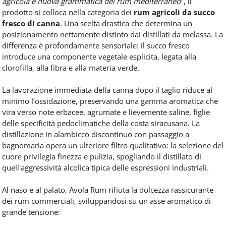
agricola e nuova grammatica del rum mediterraneo
", il
prodotto si colloca nella categoria dei
rum agricoli da succo
fresco di canna
. Una scelta drastica che determina un
posizionamento nettamente distinto dai distillati da melassa. La
differenza è profondamente sensoriale: il succo fresco
introduce una componente vegetale esplicita, legata alla
clorofilla, alla fibra e alla materia verde.
La lavorazione immediata della canna dopo il taglio riduce al
minimo l’ossidazione, preservando una gamma aromatica che
vira verso note erbacee, agrumate e lievemente saline, figlie
delle specificità pedoclimatiche della costa siracusana. La
distillazione in alambicco discontinuo con passaggio a
bagnomaria opera un ulteriore filtro qualitativo: la selezione del
cuore privilegia finezza e pulizia, spogliando il distillato di
quell'aggressività alcolica tipica delle espressioni industriali.
Al naso e al palato, Avola Rum rifiuta la dolcezza rassicurante
dei rum commerciali, sviluppandosi su un asse aromatico di
grande tensione: