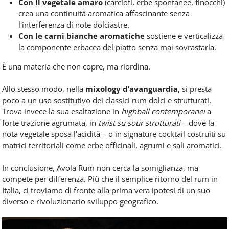
Con il vegetale amaro
(carciofi, erbe spontanee, finocchi)
crea una continuità aromatica affascinante senza
l'interferenza di note dolciastre.
Con le carni bianche aromatiche
sostiene e verticalizza
la componente erbacea del piatto senza mai sovrastarla.
È una materia che non copre, ma riordina.
Allo stesso modo, nella
mixology d’avanguardia
, si presta
poco a un uso sostitutivo dei classici rum dolci e strutturati.
Trova invece la sua esaltazione in
highball contemporanei
a
forte trazione agrumata, in
twist su sour strutturati
– dove la
nota vegetale sposa l'acidità – o in signature cocktail costruiti su
matrici territoriali come erbe officinali, agrumi e sali aromatici.
In conclusione, Avola Rum non cerca la somiglianza, ma
compete per differenza. Più che il semplice ritorno del rum in
Italia, ci troviamo di fronte alla prima vera ipotesi di un suo
diverso e rivoluzionario sviluppo geografico.