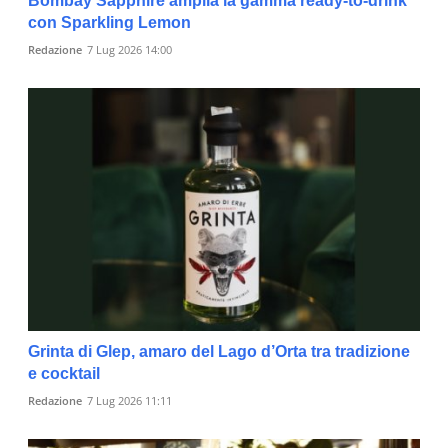
Bombay Sapphire amplia la gamma ready-to-drink
con Sparkling Lemon
Redazione
7 Lug 2026 14:00
Grinta di Glep, amaro del Lago d’Orta tra tradizione
e cocktail
Redazione
7 Lug 2026 11:11