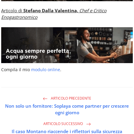
Articolo di
Stefano Dalla Valentina,
Chef e Critico
Enogastronomico
Compila il mio
modulo online
.
ARTICOLO PRECEDENTE
Non solo un fornitore: Soplaya come partner per crescere
ogni giorno
ARTICOLO SUCCESSIVO
Il caso Montano riaccende i riflettori sulla sicurezza