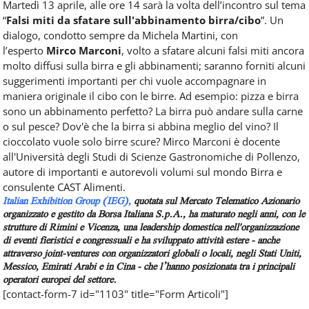
Martedì 13 aprile, alle ore 14 sarà la volta dell’incontro sul tema
“
Falsi miti da sfatare sull'abbinamento birra/cibo
”. Un
dialogo, condotto sempre da Michela Martini, con
l’esperto
Mirco Marconi
, volto a sfatare alcuni falsi miti ancora
molto diffusi sulla birra e gli abbinamenti; saranno forniti alcuni
suggerimenti importanti per chi vuole accompagnare in
maniera originale il cibo con le birre. Ad esempio: pizza e birra
sono un abbinamento perfetto? La birra può andare sulla carne
o sul pesce? Dov'è che la birra si abbina meglio del vino? Il
cioccolato vuole solo birre scure? Mirco Marconi è docente
all'Università degli Studi di Scienze Gastronomiche di Pollenzo,
autore di importanti e autorevoli volumi sul mondo Birra e
consulente CAST Alimenti.
Italian Exhibition Group (IEG)
,
quotata sul Mercato Telematico Azionario
organizzato e gestito da Borsa Italiana S.p.A., ha maturato negli anni, con le
strutture di Rimini e Vicenza, una leadership domestica nell'organizzazione
di eventi fieristici e congressuali e ha sviluppato attività estere - anche
attraverso joint-ventures con organizzatori globali o locali, negli Stati Uniti,
Messico, Emirati Arabi e in Cina - che l’hanno posizionata tra i principali
operatori europei del settore.
[contact-form-7 id="1103" title="Form Articoli"]