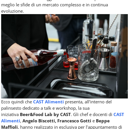
meglio le sfide di un mercato complesso e in continua
evoluzione.
Ecco quindi che
CAST Alimenti
presenta, all’interno del
palinsesto dedicato a talk e workshop, la sua
iniziativa
Beer&Food Lab by CAST
. Gli chef e docenti di
CAST
Alimenti
,
Angelo Biscotti, Francesco Gotti
e
Beppe
Maffioli
, hanno realizzato in esclusiva per l’appuntamento di