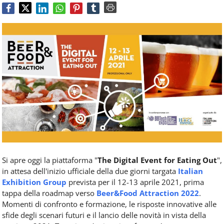
Food
Service
e
tutte
le
novità
del
comparto
Horeca.
Si apre oggi la piattaforma "
The Digital Event for Eating Out
",
in attesa dell'inizio ufficiale della due giorni targata
Italian
Exhibition Group
prevista per il 12-13 aprile 2021, prima
tappa della roadmap verso
Beer&Food Attraction 2022
.
Momenti di confronto
e
formazione, le risposte innovative alle
sfide degli scenari futuri
e
il
lancio delle novità in vista della