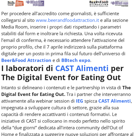
Per
procedere all’accredito come giornalisti, è sufficiente
collegarsi al sito
www.beerandfoodattraction.it
e
alla sezione
Media Room, inserire i propri dati rispettando i parametri
stabiliti dal form
e
inoltrare la richiesta. Una volta ricevuta
l’email di conferma, è necessario attendere l’attivazione del
proprio profilo, che
il
7 aprile indirizzerà sulla piattaforma
digitale
per
un
posto
in prima fila sul futuro dell’universo di
Beer&Food Attraction
e
di
BBtech expo
.
I laboratori di
CAST Alimenti
per
The Digital Event for Eating Out
Intanto si delineano i contenuti e le partnership in vista di
The
Digital Event for Eating Out.
Tra i partner che interverranno
attivamente alla webinar session di
IEG
spicca
CAST Alimenti
,
impegnata a sviluppare cultura di settore, grazie alla sua
capacità di rendere accattivanti i contenuti formativi. Le
iniziative di CAST si collocano in modo perfetto nello spirito
della “due giorni” dedicata all’intera community dell’Out of
Home e finalizzata a suggerire nuove soluzioni per affrontare al