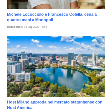
Michele Lococciolo e Francesco Colella, cena a
quattro mani a Monopoli
Redazione 5
31 Lug 2026 12:34
Host Milano approda nel mercato statunitense con
Host America