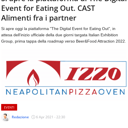
aggiornamenti
Event for Eating Out. CAST
CONTATTI
quotidiani
su
Alimenti fra i partner
temi
come
Si apre oggi la piattaforma "The Digital Event for Eating Out", in
ospitalità,
attesa dell'inizio ufficiale della due giorni targata Italian Exhibition
ristorazione,
Group, prima tappa della roadmap verso Beer&Food Attraction 2022.
food
&
beverage,
catering
e
articoli
quotidiani
sul
mondo
dell'alimentazione,
dei
EVENTI
consumi
fuoricasa,
Redazione
6 Apr 2021 - 22:30
del