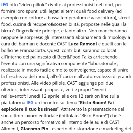
IEG
otto “video pillole” rivolte ai professionisti del food, per
fornire loro spunti utili legati ai temi quali food delivery (ad
esempio con cotture a bassa temperatura e vasocottura), street
food, cucina di recupero&sostenibilità, proposte nelle quali la
birra è l’ingrediente principe, e tanto altro. Non mancheranno
neppure le sorprese: gli interessanti abbinamenti di mixology a
cura del barman e docente CAST
Luca Ramoni
e quelli con le
bollicine Franciacorta. Questi contributi saranno collocati
all’interno del palinsesto di Beer&Food Talks arricchendo
l’evento con una significativa componente “laboratoriale”,
realizzata in modo facile e molto coinvolgente, capace di unire
la freschezza del mood, all’efficacia e all’autorevolezza di grandi
professionisti. Alle video pillole, CAST aggiunge poi due
ulteriori, interessanti proposte, veri e propri “eventi
nell’evento”: lunedì 12 aprile, alle ore 12 sarà on line sulla
piattaforma
IEG
un incontro sul tema “
Risto Boom! Fai
esplodere il tuo business
”. Attraverso la presentazione del
suo ultimo lavoro editoriale (intitolato “Risto Boom!”) che è
anche un percorso formativo all'interno delle aule di CAST
Alimenti,
Giacomo Pin
i, esperto di ristorazione e marketing del