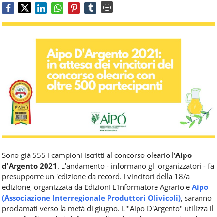
Food
Service
e
tutte
le
novità
del
comparto
Horeca.
Sono già 555 i campioni iscritti al concorso oleario l'
Aipo
d'Argento 2021
. L'andamento - informano gli organizzatori - fa
presupporre un 'edizione da record. I vincitori della 18/a
edizione, organizzata da Edizioni L'Informatore Agrario e
Aipo
(Associazione Interregionale Produttori Olivicoli)
, saranno
proclamati verso la metà di giugno. L'"Aipo D'Argento" utilizza il