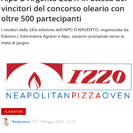
aggiornamenti
vincitori del concorso oleario con
CONTATTI
quotidiani
su
oltre 500 partecipanti
temi
come
I vincitori della 18/a edizione dell'AIPO D'ARGENTO, organizzata da
ospitalità,
Edizioni L'Informatore Agrario e Aipo, saranno proclamati verso la
ristorazione,
metà di giugno.
food
&
beverage,
catering
e
articoli
quotidiani
sul
mondo
dell'alimentazione,
dei
ALIMENTARI
consumi
fuoricasa,
Redazione
11 Maggio 2021 - 22:35
del