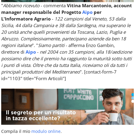
"
Abbiamo ricevuto
- commenta
Vitina Marcantonio, account
manager responsabile del Progetto
Aipo
per
L'Informatore Agrario
-
122 campioni dal Veneto, 53 dalla
Sicilia, 44 dalla Campania e 38 dalla Sardegna, ma superano le
20 unità anche quelli provenienti da Toscana, Lazio, Puglia e
Abruzzo. Complessivamente, partecipano aziende da ben 18
regioni italiane
". "
Siamo partiti
- afferma Enzo Gambin,
direttore di
Aipo
-
nel 2004 con 35 campioni, alla 18/aedizione
possiamo dire che il premio ha raggiunto la maturità sotto tutti
i punti di vista. Oltre che da tutta Italia, riceviamo oli da tutti i
principali produttori del Mediterraneo
". [contact-form-7
id="1103" title="Form Articoli"]
Compila il mio
modulo online
.