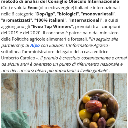
metodo di analisi del Consiglio Oleicolo Internazionale
(Coi) e valuta
Evoo
(olio extravergine) italiani e internazionali
nelle 6 categorie "
Dop/Igp
", "
biologici
", "
monovarietali
",
"
aromatizzati
", "
100% italiani
", "
internazionali
", a cui si
aggiungono gli "
Evoo Top Winners
", premiati tra i campioni
del 2019 e del 2020. Il concorso è patrocinato dal ministero
delle Politiche agricole alimentari e forestali. "
In seguito alla
partnership di
Aipo
con Edizioni L'Informatore Agrario
-
sottolinea l'amministratore delegato della casa editrice
Umberto Caroleo -,
il premio è cresciuto costantemente e ormai
da alcuni anni è diventato un punto di riferimento nazionale e
uno dei concorsi oleari più importanti a livello globale
".