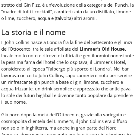
stretto del Gin Fizz, è un’evoluzione della categoria dei Punch, la
“madre di tutti i cocktail”, caratterizzata da un distillato, limone
o lime, zucchero, acqua e (talvolta) altri aromi.
La storia e il nome
Il John Collins nasce a Londra fra la fine del Settecento e gli inizi
dell’Ottocento, tra le sale affollate del
Limmer’s Old House,
locale molto noto e ritrovo di ufficiali e gentiluomini nonostante
la pessima fama dell’hotel che lo ospitava, il Limmer’s Hotel,
considerato all’epoca “l’albergo più sporco di Londra”. Nel bar
lavorava un certo John Collins, capo cameriere noto per servire
un rinfrescante gin punch a base di gin, limone, zucchero e
acqua frizzante, un drink semplice e apprezzato che anticipava
lo stile dei futuri highball e divenne tanto popolare da prendere
il suo nome.
Già poco dopo la metà dell’Ottocento, grazie alla variegata e
cosmopolita clientela del Limmer’s, il John Collins era diffuso
non solo in Inghilterra, ma anche in gran parte del Nord
America, dove veniva preparato per lo più con gin olandese, in