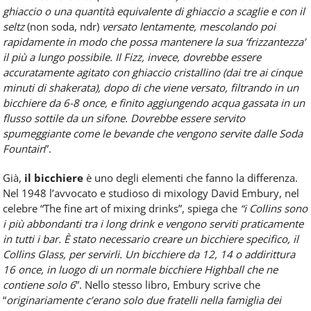
ghiaccio o una quantità equivalente di ghiaccio a scaglie e con il
seltz
(non soda, ndr)
versato lentamente, mescolando poi
rapidamente in modo che possa mantenere la sua ‘frizzantezza’
il più a lungo possibile. Il Fizz, invece, dovrebbe essere
accuratamente agitato con ghiaccio cristallino (dai tre ai cinque
minuti di shakerata), dopo di che viene versato, filtrando in un
bicchiere da 6-8 once, e finito aggiungendo acqua gassata in un
flusso sottile da un sifone. Dovrebbe essere servito
spumeggiante come le bevande che vengono servite dalle Soda
Fountain
”.
Già,
il bicchiere
è uno degli elementi che fanno la differenza.
Nel 1948 l’avvocato e studioso di mixology David Embury, nel
celebre “The fine art of mixing drinks”, spiega che
“i Collins sono
i più abbondanti tra i long drink e vengono serviti praticamente
in tutti i bar. È stato necessario creare un bicchiere specifico, il
Collins Glass, per servirli. Un bicchiere da 12, 14 o addirittura
16 once, in luogo di un normale bicchiere Highball che ne
contiene solo 6
”. Nello stesso libro, Embury scrive che
“
originariamente c’erano solo due fratelli nella famiglia dei