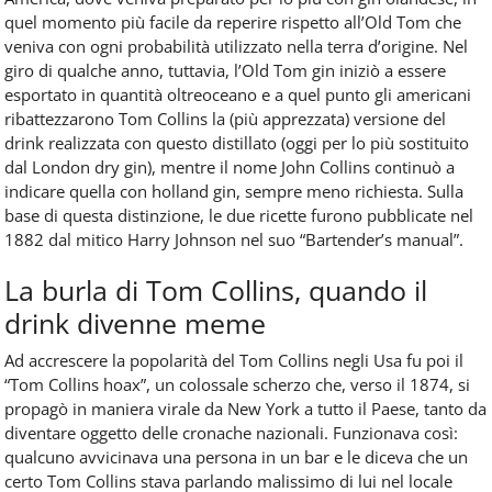
quel momento più facile da reperire rispetto all’Old Tom che
veniva con ogni probabilità utilizzato nella terra d’origine. Nel
giro di qualche anno, tuttavia, l’Old Tom gin iniziò a essere
esportato in quantità oltreoceano e a quel punto gli americani
ribattezzarono Tom Collins la (più apprezzata) versione del
drink realizzata con questo distillato (oggi per lo più sostituito
dal London dry gin), mentre il nome John Collins continuò a
indicare quella con holland gin, sempre meno richiesta. Sulla
base di questa distinzione, le due ricette furono pubblicate nel
1882 dal mitico Harry Johnson nel suo “Bartender’s manual”.
La burla di Tom Collins, quando il
drink divenne meme
Ad accrescere la popolarità del Tom Collins negli Usa fu poi il
“Tom Collins hoax”, un colossale scherzo che, verso il 1874, si
propagò in maniera virale da New York a tutto il Paese, tanto da
diventare oggetto delle cronache nazionali. Funzionava così:
qualcuno avvicinava una persona in un bar e le diceva che un
certo Tom Collins stava parlando malissimo di lui nel locale