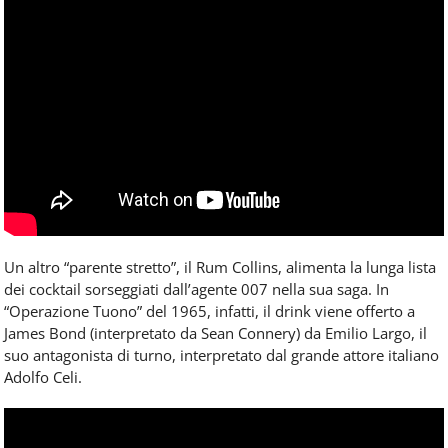
Un altro “parente stretto”, il Rum Collins, alimenta la lunga lista
dei cocktail sorseggiati dall’agente 007 nella sua saga. In
“Operazione Tuono” del 1965, infatti, il drink viene offerto a
James Bond (interpretato da Sean Connery) da Emilio Largo, il
suo antagonista di turno, interpretato dal grande attore italiano
Adolfo Celi.