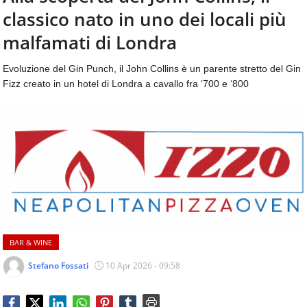
aggiornamenti
classico nato in uno dei locali più
CONTATTI
quotidiani
su
malfamati di Londra
temi
come
Evoluzione del Gin Punch, il John Collins è un parente stretto del Gin
ospitalità,
Fizz creato in un hotel di Londra a cavallo fra ‘700 e ‘800
ristorazione,
food
&
beverage,
catering
e
articoli
quotidiani
sul
mondo
dell'alimentazione,
BAR & WINE
dei
consumi
Stefano Fossati
10 Apr 2026 - 09:58
fuoricasa,
del