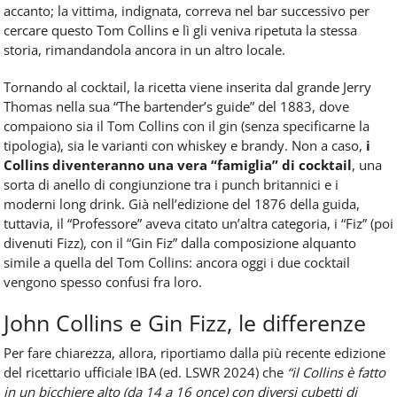
accanto; la vittima, indignata, correva nel bar successivo per
cercare questo Tom Collins e lì gli veniva ripetuta la stessa
storia, rimandandola ancora in un altro locale.
Tornando al cocktail, la ricetta viene inserita dal grande Jerry
Thomas nella sua “The bartender’s guide” del 1883, dove
compaiono sia il Tom Collins con il gin (senza specificarne la
tipologia), sia le varianti con whiskey e brandy. Non a caso,
i
Collins diventeranno una vera “famiglia” di cocktail
, una
sorta di anello di congiunzione tra i punch britannici e i
moderni long drink. Già nell’edizione del 1876 della guida,
tuttavia, il “Professore” aveva citato un’altra categoria, i “Fiz” (poi
divenuti Fizz), con il “Gin Fiz” dalla composizione alquanto
simile a quella del Tom Collins: ancora oggi i due cocktail
vengono spesso confusi fra loro.
John Collins e Gin Fizz, le differenze
Per fare chiarezza, allora, riportiamo dalla più recente edizione
del ricettario ufficiale IBA (ed. LSWR 2024) che
“il Collins è fatto
in un bicchiere alto (da 14 a 16 once) con diversi cubetti di