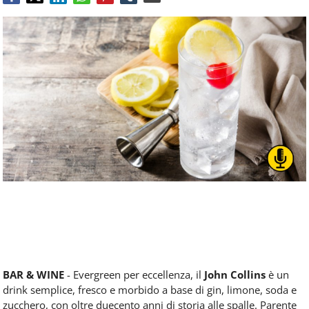
Food
Service
e
tutte
le
novità
del
comparto
Horeca.
BAR & WINE
- Evergreen per eccellenza, il
John Collins
è un
drink semplice, fresco e morbido a base di gin, limone, soda e
zucchero, con oltre duecento anni di storia alle spalle. Parente