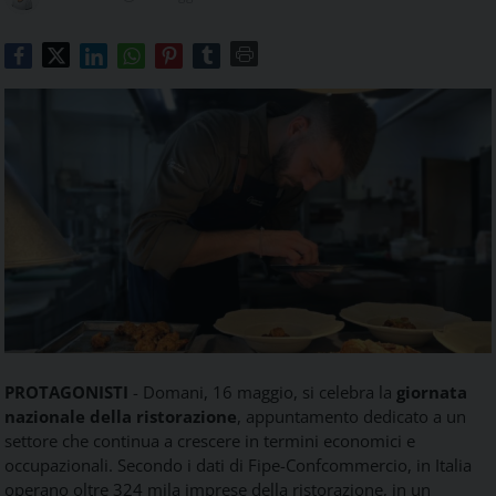
Food
Service
e
tutte
le
novità
del
comparto
Horeca.
PROTAGONISTI
- Domani, 16 maggio, si celebra la
giornata
nazionale della ristorazione
, appuntamento dedicato a un
settore che continua a crescere in termini economici e
occupazionali. Secondo i dati di Fipe-Confcommercio, in Italia
operano oltre 324 mila imprese della ristorazione, in un