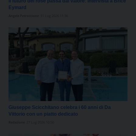
Il futuro del rosé passa dal valore: intervista a Brice
Eymard
Angela Petroccione
31 Lug 2026 11:36
Giuseppe Scicchitano celebra i 60 anni di Da
Vittorio con un piatto dedicato
Redazione
27 Lug 2026 10:50