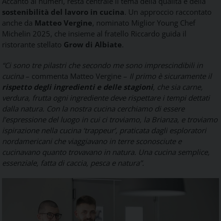
Accanto ai numeri, resta centrale il tema della qualità e della
sostenibilità del lavoro in cucina
. Un approccio raccontato
anche da
Matteo Vergine
, nominato Miglior Young Chef
Michelin 2025, che insieme al fratello Riccardo guida il
ristorante stellato
Grow di Albiate
.
“Ci sono tre pilastri che secondo me sono imprescindibili in
cucina
– commenta Matteo Vergine –
Il primo è sicuramente il
rispetto degli ingredienti e delle stagioni
, che sia carne,
verdura, frutta ogni ingrediente deve rispettare i tempi dettati
dalla natura. Con la nostra cucina cerchiamo di essere
l’espressione del luogo in cui ci troviamo, la Brianza, e troviamo
ispirazione nella cucina ‘trappeur’, praticata dagli esploratori
nordamericani che viaggiavano in terre sconosciute e
cucinavano quanto trovavano in natura. Una cucina semplice,
essenziale, fatta di caccia, pesca e natura”.