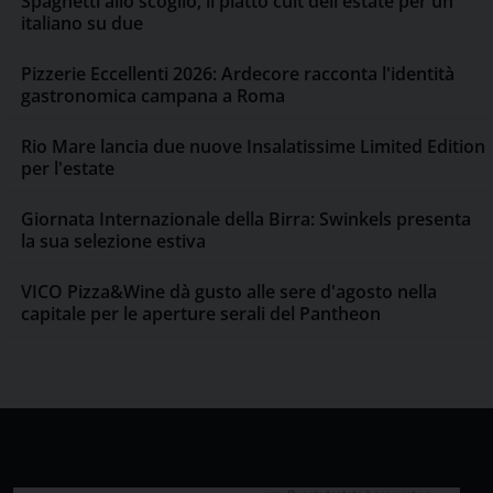
Spaghetti allo scoglio, il piatto cult dell'estate per un
italiano su due
Pizzerie Eccellenti 2026: Ardecore racconta l'identità
gastronomica campana a Roma
Rio Mare lancia due nuove Insalatissime Limited Edition
per l'estate
Giornata Internazionale della Birra: Swinkels presenta
la sua selezione estiva
VICO Pizza&Wine dà gusto alle sere d'agosto nella
capitale per le aperture serali del Pantheon