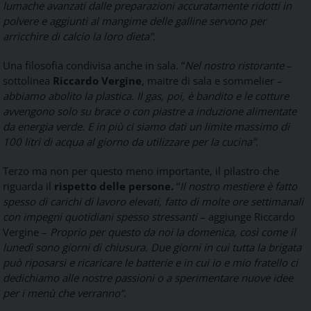
lumache avanzati dalle preparazioni accuratamente ridotti in
polvere e aggiunti al mangime delle galline servono per
arricchire di calcio la loro dieta”
.
Una filosofia condivisa anche in sala. “
Nel nostro ristorante
–
sottolinea
Riccardo Vergine
, maitre di sala e sommelier –
abbiamo abolito la plastica. Il gas, poi, è bandito e le cotture
avvengono solo su brace o con piastre a induzione alimentate
da energia verde. E in più ci siamo dati un limite massimo di
100 litri di acqua al giorno da utilizzare per la cucina”.
Terzo ma non per questo meno importante, il pilastro che
riguarda il
rispetto delle persone.
“
Il nostro mestiere è fatto
spesso di carichi di lavoro elevati, fatto di molte ore settimanali
con impegni quotidiani spesso stressanti
– aggiunge Riccardo
Vergine –
Proprio per questo da noi la domenica, così come il
lunedì sono giorni di chiusura. Due giorni in cui tutta la brigata
può riposarsi e ricaricare le batterie e in cui io e mio fratello ci
dedichiamo alle nostre passioni o a sperimentare nuove idee
per i menù che verranno”.