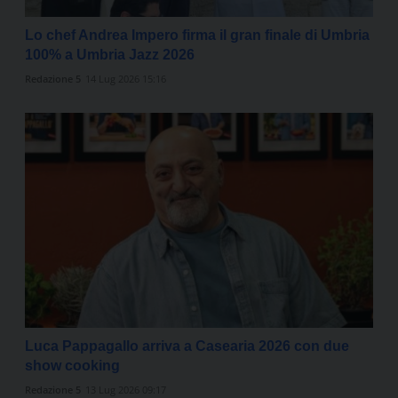
Lo chef Andrea Impero firma il gran finale di Umbria
100% a Umbria Jazz 2026
Redazione 5
14 Lug 2026 15:16
Luca Pappagallo arriva a Casearia 2026 con due
show cooking
Redazione 5
13 Lug 2026 09:17