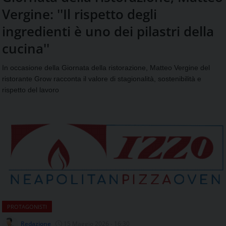
aggiornamenti
Vergine: ''Il rispetto degli
CONTATTI
quotidiani
su
ingredienti è uno dei pilastri della
temi
cucina''
come
ospitalità,
In occasione della Giornata della ristorazione, Matteo Vergine del
ristorazione,
ristorante Grow racconta il valore di stagionalità, sostenibilità e
food
&
rispetto del lavoro
beverage,
catering
e
articoli
quotidiani
sul
mondo
dell'alimentazione,
dei
consumi
fuoricasa,
PROTAGONISTI
del
Redazione
15 Maggio 2026 - 16:30