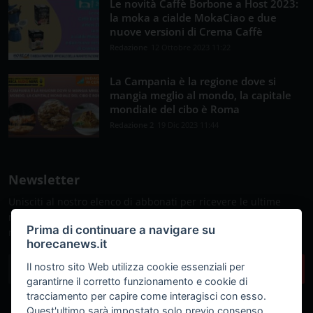
Le novità Caffè Borbone a Host 2023:
la moka a cialde MokaCiao e due
nuove versioni di Crema Caffè
Redazione
12 Ottobre 2023 11:22
La Campania è la regione dove si
mangia meglio al mondo, la capitale
mondiale del cibo è Roma
Redazione 2
19 Dic 2023 11:44
Newsletter
Unisciti al nostro elenco di abbonati per ricevere le ultime
notizie, gli aggiornamenti e le offerte speciali direttamente
Prima di continuare a navigare su
nella tua casella di posta
horecanews.it
Il nostro sito Web utilizza cookie essenziali per
Sottoscrivi
garantirne il corretto funzionamento e cookie di
tracciamento per capire come interagisci con esso.
Quest'ultimo sarà impostato solo previo consenso.