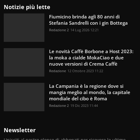
Notizie più lette
Fiumicino brinda agli 80 anni di
Stefania Sandrelli con i gin Bottega
Redazione 2
14 Lug 2026 12:21
Le novità Caffè Borbone a Host 2023:
la moka a cialde MokaCiao e due
nuove versioni di Crema Caffè
Redazione
12 Ottobre 2023 11:22
La Campania è la regione dove si
mangia meglio al mondo, la capitale
mondiale del cibo è Roma
Redazione 2
19 Dic 2023 11:44
Newsletter
Unisciti al nostro elenco di abbonati per ricevere le ultime