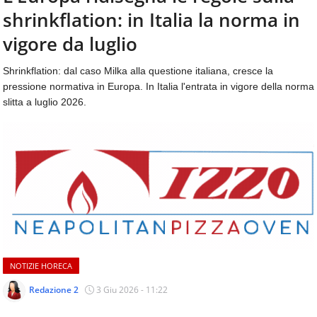
aggiornamenti
shrinkflation: in Italia la norma in
CONTATTI
quotidiani
su
vigore da luglio
temi
come
Shrinkflation: dal caso Milka alla questione italiana, cresce la
ospitalità,
pressione normativa in Europa. In Italia l'entrata in vigore della norma
ristorazione,
slitta a luglio 2026.
food
&
beverage,
catering
e
articoli
quotidiani
sul
mondo
dell'alimentazione,
dei
NOTIZIE HORECA
consumi
fuoricasa,
Redazione 2
3 Giu 2026 - 11:22
del