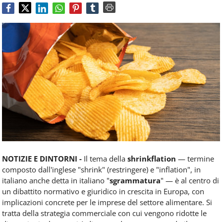
Food
Service
e
tutte
le
novità
del
comparto
Horeca.
NOTIZIE E DINTORNI -
Il tema della
shrinkflation
— termine
composto dall'inglese "shrink" (restringere) e "inflation", in
italiano anche detta in italiano "
sgrammatura
" — è al centro di
un dibattito normativo e giuridico in crescita in Europa, con
implicazioni concrete per le imprese del settore alimentare. Si
tratta della strategia commerciale con cui vengono ridotte le