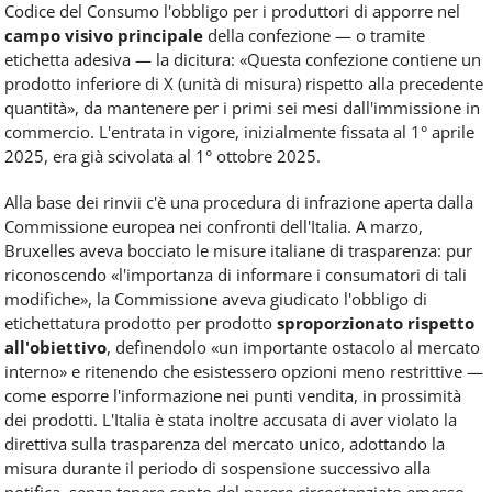
Codice del Consumo l'obbligo per i produttori di apporre nel
campo visivo principale
della confezione — o tramite
etichetta adesiva — la dicitura: «Questa confezione contiene un
prodotto inferiore di X (unità di misura) rispetto alla precedente
quantità», da mantenere per i primi sei mesi dall'immissione in
commercio. L'entrata in vigore, inizialmente fissata al 1° aprile
2025, era già scivolata al 1° ottobre 2025.
Alla base dei rinvii c'è una procedura di infrazione aperta dalla
Commissione europea nei confronti dell'Italia. A marzo,
Bruxelles aveva bocciato le misure italiane di trasparenza: pur
riconoscendo «l'importanza di informare i consumatori di tali
modifiche», la Commissione aveva giudicato l'obbligo di
etichettatura prodotto per prodotto
sproporzionato rispetto
all'obiettivo
, definendolo «un importante ostacolo al mercato
interno» e ritenendo che esistessero opzioni meno restrittive —
come esporre l'informazione nei punti vendita, in prossimità
dei prodotti. L'Italia è stata inoltre accusata di aver violato la
direttiva sulla trasparenza del mercato unico, adottando la
misura durante il periodo di sospensione successivo alla