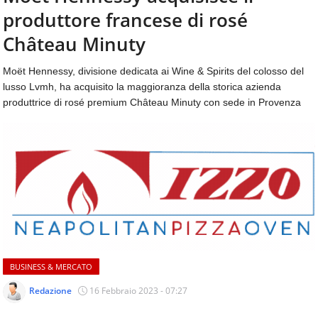
aggiornamenti
produttore francese di rosé
CONTATTI
quotidiani
su
Château Minuty
temi
come
Moët Hennessy, divisione dedicata ai Wine & Spirits del colosso del
ospitalità,
lusso Lvmh, ha acquisito la maggioranza della storica azienda
ristorazione,
produttrice di rosé premium Château Minuty con sede in Provenza
food
&
beverage,
catering
e
articoli
quotidiani
sul
mondo
dell'alimentazione,
dei
BUSINESS & MERCATO
consumi
fuoricasa,
Redazione
16 Febbraio 2023 - 07:27
del