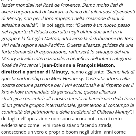
leader mondiali nel Rosé de Provence. Siamo molto lieti di
avere l'opportunità di lavorare a fianco dei talentuosi dipendenti
di Minuty, noti per il loro impegno nella creazione di vini di
altissima qualità".
Ha poi aggiunto:
“Questo è un nuovo passo
nel rapporto di fiducia costruito negli ultimi due anni tra il
gruppo e la famiglia Matton, attraverso la distribuzione dei loro
vini nella regione Asia-Pacifico. Questa alleanza, guidata da una
forte domanda di esportazione, rafforzerà lo sviluppo dei vini
Minuty a livello internazionale, a beneficio dell'intera categoria
Rosé de Provence".
Jean-Etienne e François Matton,
direttori e partner di Minuty
, hanno aggiunto:
“Siamo lieti di
questa partnership con Moët Hennessy. Costruita attorno alla
nostra comune passione per i vini eccezionali e al rispetto per il
know-how tramandato da generazioni, questa alleanza
strategica consentirà alla nostra tenuta di beneficiare della forza
di un grande gruppo internazionale, garantendo al contempo la
continuità del patrimonio e delle tradizioni di Château Minuty”.
I
dettagli dell’operazione non sono ancora noti, ma di certo
evidenziano come i vini rosé si stiano facendo strada,
conoscendo un vero e proprio boom negli ultimi anni come