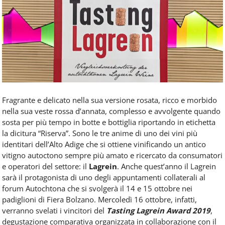
Food
Service
e
tutte
le
novità
del
comparto
Horeca.
Fragrante e delicato nella sua versione rosata, ricco e morbido
nella sua veste rossa d’annata, complesso e avvolgente quando
sosta per più tempo in botte e bottiglia riportando in etichetta
la dicitura “Riserva”. Sono le tre anime di uno dei vini più
identitari dell’Alto Adige che si ottiene vinificando un antico
vitigno autoctono sempre più amato e ricercato da consumatori
e operatori del settore: il
Lagrein
. Anche quest’anno il Lagrein
sarà il protagonista di uno degli appuntamenti collaterali al
forum Autochtona che si svolgerà il 14 e 15 ottobre nei
padiglioni di Fiera Bolzano. Mercoledì 16 ottobre, infatti,
verranno svelati i vincitori del
Tasting Lagrein Award 2019
,
degustazione comparativa organizzata in collaborazione con il