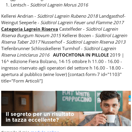
Lentsch -
Südtirol Lagrein Morus 2016
Kellerei Andrian -
Südtirol Lagrein Rubeno 2018
Landgasthof-
Weingut Seeperle -
Südtirol Lagrein Feuer und Flamme 2017
Categoria Lagrein Riserva
Castelfeder -
Südtirol Lagrein
Riserva Burgum Novum 2015
Kellerei Bozen -
Südtirol Lagrein
Riserva Taber 2017
Nusserhof -
Südtirol Lagrein Riserva 2013
Tiefenbrunner Schlosskellerei Turmhof -
Südtirol Lagrein
Riserva Linticlarus 2016
AUTOCHTONA IN PILLOLE
2019 |
16^ edizione Fiera Bolzano, 14-15 ottobre h 11.00 - 16.00 -
ingresso riservato agli operatori del settore h 16.00 - 18.00 -
apertura al pubblico (wine lover) [contact-form-7 id="1103"
title="Form Articoli"]