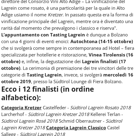
direttore del Consorzio Vini Alto Adige – La vinificazione del
Lagrein come rosato, è una particolarità per la quale in Alto
Adige usiamo il nome
Kretzer
. In passato questa era la forma di
vinificazione principale del Lagrein, mentre ora è diventato una
rarità dal momento che prevalgono i classico e riserva".
L’appuntamento con Tasting Lagrein
è dunque a Bolzano
con una 4 giorni di eventi enoici:
Autochtona (14-15 ottobre)
che si svolgerà come sempre in contemporanea ad Hotel – fiera
specializzata per hotellerie e ristorazione,
Vinea Tirolensis (16
ottobre)
e, infine, la degustazione dei
Lagrein finalisti (17
ottobre)
. La cerimonia di premiazione dei tre vincitori delle tre
categorie di
Tasting Lagrein
, invece, si svolgerà
mercoledì 16
ottobre 2019
, presso la Südtirol Lounge di Fiera Bolzano.
Ecco i 12 finalisti (in ordine
alfabetico):
Categoria Kretzer
Castelfeder -
Südtirol Lagrein Rosato 2018
Larcherhof -
Südtirol Lagrein Kretzer 2018
Kellerei Terlan -
Südtirol Lagrein Rosé 2018
Schmid Oberrautner -
Südtirol
Lagrein Kretzer 2018
Categoria Lagrein Classico
Castel
Sallegg -
Südtirol Lagrein 2018