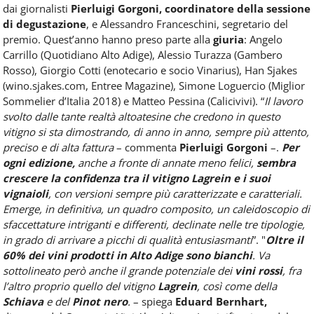
dai giornalisti
Pierluigi Gorgoni, coordinatore della sessione
di degustazione
, e Alessandro Franceschini, segretario del
premio. Quest’anno hanno preso parte alla
giuria
: Angelo
Carrillo (Quotidiano Alto Adige), Alessio Turazza (Gambero
Rosso), Giorgio Cotti (enotecario e socio Vinarius), Han Sjakes
(wino.sjakes.com, Entree Magazine), Simone Loguercio (Miglior
Sommelier d’Italia 2018) e Matteo Pessina (Calicivivi). “
Il lavoro
svolto dalle tante realtà altoatesine che credono in questo
vitigno si sta dimostrando, di anno in anno, sempre più attento,
preciso e di alta fattura
– commenta
Pierluigi Gorgoni
–.
Per
ogni edizione,
anche a fronte di annate meno felici,
sembra
crescere la confidenza tra il vitigno Lagrein e i suoi
vignaioli
, con versioni sempre più caratterizzate e caratteriali.
Emerge, in definitiva, un quadro composito, un caleidoscopio di
sfaccettature intriganti e differenti, declinate nelle tre tipologie,
in grado di arrivare a picchi di qualità entusiasmanti
”. "
Oltre il
60% dei vini prodotti in Alto Adige sono bianchi
. Va
sottolineato però anche il grande potenziale dei
vini rossi
, fra
l’altro proprio quello del vitigno
Lagrein
, così come della
Schiava
e del
Pinot nero
.
– spiega
Eduard Bernhart,