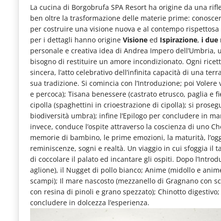
La cucina di Borgobrufa SPA Resort ha origine da una rifle
ben oltre la trasformazione delle materie prime: conoscere,
per costruire una visione nuova e al contempo rispettosa 
per i dettagli hanno origine
Visione
ed
Ispirazione
,
i due 
personale e creativa idea di Andrea Impero dell’Umbria, una
bisogno di restituire un amore incondizionato. Ogni ricetta
sincera, l’atto celebrativo dell’infinita capacità di una te
sua tradizione. Si comincia con l’Introduzione; poi Volere 
e percoca); Tisana benessere (castrato etrusco, paglia e fie
cipolla (spaghettini in crioestrazione di cipolla); si pros
biodiversità umbra); infine l’Epilogo per concludere in ma
invece, conduce l’ospite attraverso la coscienza di uno Ch
memorie di bambino, le prime emozioni, la maturità, l’oggi
reminiscenze, sogni e realtà. Un viaggio in cui sfoggia il 
di coccolare il palato ed incantare gli ospiti. Dopo l’Intr
aglione), il Nugget di pollo bianco; Anime (midollo e animel
scampi); Il mare nascosto (mezzanello di Gragnano con scog
con resina di pinoli e grano spezzato); Chinotto digestivo; B
concludere in dolcezza l’esperienza.