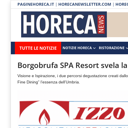
PAGINEHORECA.IT
|
HORECANEWSLETTER.COM
|
HOREC
Notizie HORECA
Horecanews.it
Notizie
TUTTE LE NOTIZIE
NOTIZIE HORECA
RISTORAZIONE
Ristorazione
-
Horeca
-
Ospitalità
Borgobrufa SPA Resort svela la
Il
Distribuzione
Visione e Ispirazione, i due percorsi degustazione creati dall
portale
Fine Dining” l’essenza dell’Umbria.
del
Prodotti | Dispensa Horeca
canale
Eventi
Horeca
e
RUBRICHE
del