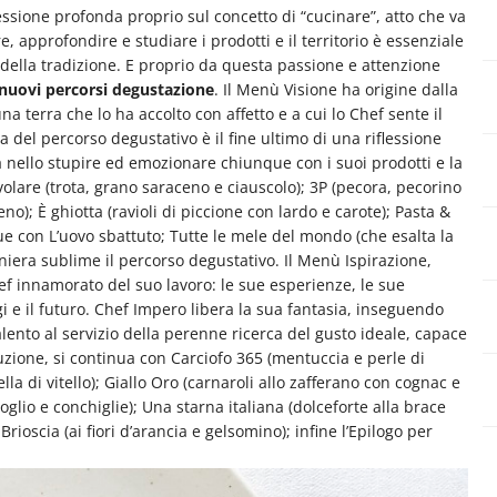
ssione profonda proprio sul concetto di “cucinare”, atto che va
 approfondire e studiare i prodotti e il territorio è essenziale
della tradizione. E proprio da questa passione e attenzione
nuovi percorsi degustazione
. Il Menù Visione ha origine dalla
 terra che lo ha accolto con affetto e a cui lo Chef sente il
 del percorso degustativo è il fine ultimo di una riflessione
rra nello stupire ed emozionare chiunque con i suoi prodotti e la
volare (trota, grano saraceno e ciauscolo); 3P (pecora, pecorino
no); È ghiotta (ravioli di piccione con lardo e carote); Pasta &
egue con L’uovo sbattuto; Tutte le mele del mondo (che esalta la
niera sublime il percorso degustativo. Il Menù Ispirazione,
ef innamorato del suo lavoro: le sue esperienze, le sue
 e il futuro. Chef Impero libera la sua fantasia, inseguendo
talento al servizio della perenne ricerca del gusto ideale, capace
oduzione, si continua con Carciofo 365 (mentuccia e perle di
la di vitello); Giallo Oro (carnaroli allo zafferano con cognac e
lio e conchiglie); Una starna italiana (dolceforte alla brace
rioscia (ai fiori d’arancia e gelsomino); infine l’Epilogo per