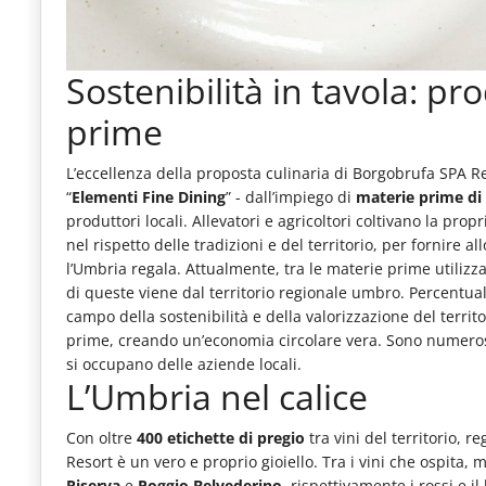
Sostenibilità in tavola: pr
prime
L’eccellenza della proposta culinaria di Borgobrufa SPA Res
“
Elementi Fine Dining
” - dall’impiego di
materie prime di 
produttori locali. Allevatori e agricoltori coltivano la pro
nel rispetto delle tradizioni e del territorio, per fornire 
l’Umbria regala. Attualmente, tra le materie prime utilizz
di queste viene dal territorio regionale umbro. Percentua
campo della sostenibilità e della valorizzazione del territo
prime, creando un’economia circolare vera. Sono numerose
si occupano delle aziende locali.
L’Umbria nel calice
Con oltre
400 etichette di pregio
tra vini del territorio, re
Resort è un vero e proprio gioiello. Tra i vini che ospita,
Riserva
e
Poggio Belvederino
, rispettivamente i rossi e i