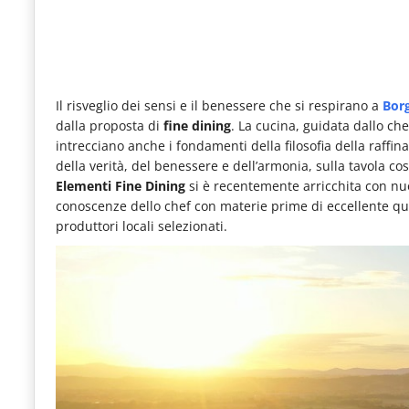
le
novità
del
comparto
Il risveglio dei sensi e il benessere che si respirano a
Bor
dalla proposta di
fine dining
. La cucina, guidata dallo ch
Horeca.
intrecciano anche i fondamenti della filosofia della raffina
della verità, del benessere e dell’armonia, sulla tavola cos
Elementi Fine Dining
si è recentemente arricchita con nuov
conoscenze dello chef con materie prime di eccellente qual
produttori locali selezionati.