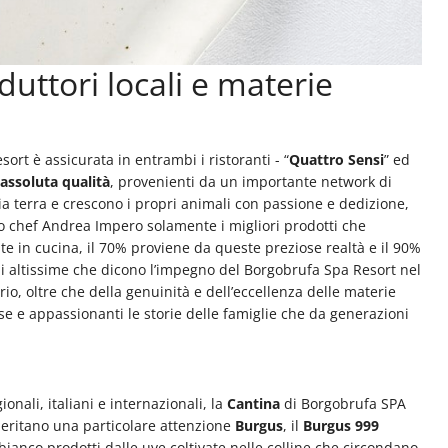
oduttori locali e materie
ort è assicurata in entrambi i ristoranti - “
Quattro Sensi
” ed
assoluta qualità
, provenienti da un importante network di
pria terra e crescono i propri animali con passione e dedizione,
allo chef Andrea Impero solamente i migliori prodotti che
ate in cucina, il 70% proviene da queste preziose realtà e il 90%
li altissime che dicono l’impegno del Borgobrufa Spa Resort nel
rio, oltre che della genuinità e dell’eccellenza delle materie
 e appassionanti le storie delle famiglie che da generazioni
gionali, italiani e internazionali, la
Cantina
di Borgobrufa SPA
 meritano una particolare attenzione
Burgus
, il
Burgus 999
l bianco prodotti dalle uve coltivate nelle colline che circondano