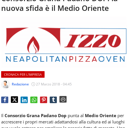
aggiornamenti
nuova sfida è il Medio Oriente
CONTATTI
quotidiani
su
temi
come
ospitalità,
ristorazione,
food
&
beverage,
catering
e
CRONACA PER L'IMPRESA
articoli
quotidiani
Redazione
27 Marzo 2018 - 04:45
sul
mondo
dell'alimentazione,
dei
consumi
Il
Consorzio Grana Padano Dop
punta al
Medio Oriente
per
fuoricasa,
accrescere i propri mercati adattandosi alla cultura ed ai luoghi
del
ove vuole entrare per ampliare le proprie fette di mercato. Uno