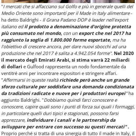
"
I mercati che si affacciano sul Golfo e più in generale quelli del
Medio Oriente sono importanti per il Made in Italy alimentare
-
ha detto Baldrighi -
Il Grana Padano DOP è leader nell'export
italiano ed
il prodotto a denominazione d'origine protetta
più consumato nel mondo,
con un
export che nel 2017 ha
raggiunto la soglia di 1.800.000 forme esportate,
ma ha
l'obiettivo di crescere ancora, per dare nuovi sbocchi ad una
produzione che nel 2017 è salita a 4.942.054 forme"
.
Nel 2020
il mercato degli Emirati Arabi, si stima varrà 22 miliardi
di dollari
e Gulfood rappresenta un nodo fondamentale da
ventitré anni per incontrare espositori e stringere affari.
"
Affermarsi in queste realtà
richiede però anche un grande
sforzo culturale per soddisfare una domanda condizionata
da tradizioni radicate e nuove per i produttori europei
"
ha
aggiunto Baldrighi. "
Dobbiamo quindi farci conoscere e
conoscere, capire quali sono i punti di forza sui quali i formaggi,
in particolare quelli duri tipici e stagionati, possono farsi
apprezzare,
individuare i canali e le partnership da
sviluppare per entrare con successo su questi mercati"
.
Proprio perché si tratta di una sinergia di tutto il made in Italy, il