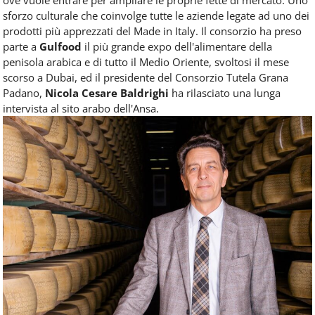
Food
sforzo culturale che coinvolge tutte le aziende legate ad uno dei
Service
prodotti più apprezzati del Made in Italy. Il consorzio ha preso
e
parte a
Gulfood
il più grande expo dell'alimentare della
tutte
penisola arabica e di tutto il Medio Oriente, svoltosi il mese
le
novità
scorso a Dubai, ed il presidente del Consorzio Tutela Grana
del
Padano,
Nicola Cesare Baldrighi
ha rilasciato una lunga
comparto
intervista al sito arabo dell'Ansa.
Horeca.