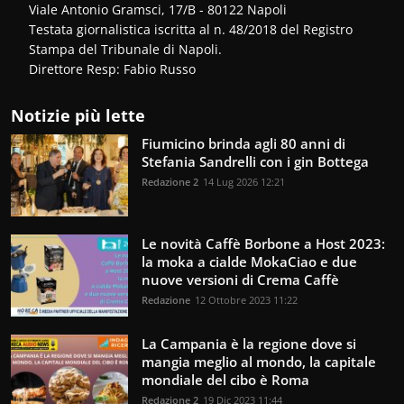
Viale Antonio Gramsci, 17/B - 80122 Napoli
Testata giornalistica iscritta al n. 48/2018 del Registro
Stampa del Tribunale di Napoli.
Direttore Resp: Fabio Russo
Notizie più lette
Fiumicino brinda agli 80 anni di
Stefania Sandrelli con i gin Bottega
Redazione 2
14 Lug 2026 12:21
Le novità Caffè Borbone a Host 2023:
la moka a cialde MokaCiao e due
nuove versioni di Crema Caffè
Redazione
12 Ottobre 2023 11:22
La Campania è la regione dove si
mangia meglio al mondo, la capitale
mondiale del cibo è Roma
Redazione 2
19 Dic 2023 11:44