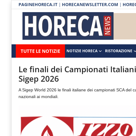
PAGINEHORECA.IT
|
HORECANEWSLETTER.COM
|
HOREC
Notizie HORECA
Horecanews.it
Notizie
TUTTE LE NOTIZIE
NOTIZIE HORECA
RISTORAZIONE
Ristorazione
-
Horeca
-
Ospitalità
Le finali dei Campionati Italian
Il
Sigep 2026
Distribuzione
portale
A Sigep World 2026 le finali italiane dei campionati SCA del ca
del
Prodotti | Dispensa Horeca
nazionali ai mondiali.
canale
Eventi
Horeca
e
RUBRICHE
del