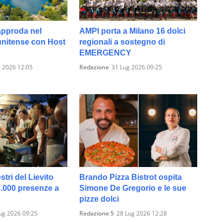
approda nel
AMPI porta a Milano 16 dolci
unitense con Host
regionali a sostegno di
EMERGENCY
 2026 12:05
Redazione
31 Lug 2026 09:25
tri del Lievito
Brando Pizza Bistrot ospita
5.000 presenze a
Simone De Gregorio e le sue
pizze dolci
ug 2026 09:25
Redazione 5
28 Lug 2026 12:28