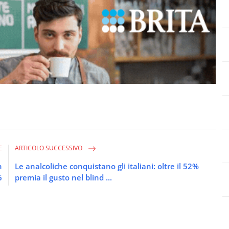
E
ARTICOLO SUCCESSIVO
n
Le analcoliche conquistano gli italiani: oltre il 52%
6
premia il gusto nel blind ...