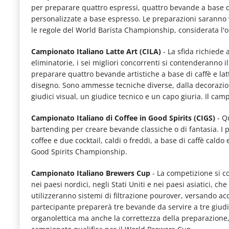
per preparare quattro espressi, quattro bevande a base di
le
personalizzate a base espresso. Le preparazioni saranno 
novità
le regole del World Barista Championship, considerata l'ol
del
Campionato Italiano Latte Art (CILA)
- La sfida richiede 
comparto
eliminatorie, i sei migliori concorrenti si contenderanno i
Horeca.
preparare quattro bevande artistiche a base di caffè e lat
disegno. Sono ammesse tecniche diverse, dalla decorazio
giudici visual, un giudice tecnico e un capo giuria. Il ca
Campionato Italiano di Coffee in Good Spirits (CIGS)
- Qu
bartending per creare bevande classiche o di fantasia. I 
coffee e due cocktail, caldi o freddi, a base di caffè caldo
Good Spirits Championship.
Campionato Italiano Brewers Cup
- La competizione si c
nei paesi nordici, negli Stati Uniti e nei paesi asiatici, c
utilizzeranno sistemi di filtrazione pourover, versando acq
partecipante preparerà tre bevande da servire a tre giudic
organolettica ma anche la correttezza della preparazione, c