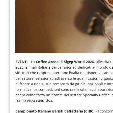
e
articoli
quotidiani
sul
mondo
dell'alimentazione,
dei
consumi
EVENTI -
La
Coffee Arena
di
Sigep World 2026,
allestita 
2026 le finali italiane dei campionati dedicati al mondo de
fuoricasa,
vincitori che rappresenteranno l'Italia nei rispettivi camp
del
del settore, selezionati attraverso le qualificazioni organiz
di fronte a una giuria composta da giudici nazionali e in
Food
formative. Le competizioni sono realizzate in collaborazi
Service
opera come forza unificante nel settore Specialty Coffee, 
conoscenza condivisa.
e
tutte
Campionato Italiano Baristi Caffetteria (CIBC)
- I concor