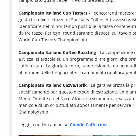
campionato qualifica per il World Brewers Cup.
Campionato Italiano Cup Tasters
- I concorrenti metteran
gusto tra diverse tazze di Specialty Coffee. Attraverso gu
identificare nel minor tempo possibile la tazza contenente
da tre tazze. Per ogni round saranno disposti sul tavolo ot
World Cup Tasters Championship.
Campionato Italiano Coffee Roasting
- La competizione d
a Nizza, si articola su un programma di tre giorni che pre
caffè tostato. La giuria tecnica, supervisionata da un giudi
al termine delle tre giornate. Il campionato qualifica per
Campionato Italiano Cezve/Ibrik
- La gara valorizza la p
specificamente per questo metodo di estrazione, ampiame
Medio Oriente e del Nord Africa. Lo strumento, realizzato
manico e di un orlo studiato appositamente per servire il 
Championship.
Leggi la notizia anche su
ClubdelCaffe.com