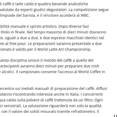
 caffè e latte caldo e quattro bevande analcoliche
valutate da esperti giudici degustatori. La competizione segue
impiade del barista, e il vincitore accederà al WBC.
abilità manuale e spirito artistico. Dopo diverse fasi
l titolo in finale. Nel tempo massimo di dieci minuti dovranno
te, uguali a due a due, e due espressi macchiati identici nel
ne al free pour. Le preparazioni saranno presentate a due
mpionato è valido per il World Latte Art Championship.
esta disciplina unisce il mondo del caffè a quello del
partecipanti avranno dieci minuti per preparare due irish
 e alcolici. Il campionato consente l'accesso al World Coffee in
oncentra sui metodi manuali di preparazione del caffè, diffusi
he stanno riscontrando interesse anche in Italia. I concorrenti
ua calda sulla polvere di caffè trattenuta da un filtro. Ogni
i sensoriali. La valutazione riguarderà non solo la qualità
on il valore dei solidi misurato tramite refrattometro. Il
U