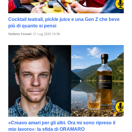
Cocktail teatrali, pickle juice e una Gen Z che beve
più di quanto si pensi
Stefano Fossati
21 Lug 2026 10:38
«Creavo amari per gli altri. Ora mi sono ripreso il
mio lavoro»: la sfida di ORAMARO