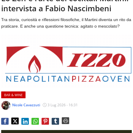
aggiornamenti
intervista a Fabio Nascimbeni
CONTATTI
quotidiani
su
Tra storia, curiosità e riflessioni filosofiche, il Martini diventa un rito da
temi
praticare. E anche una questione tecnica: agitato o mescolato?
come
ospitalità,
ristorazione,
food
&
beverage,
catering
e
articoli
quotidiani
sul
BAR & WINE
mondo
dell'alimentazione,
Nicole Cavazzuti
3 Lug 2026 - 16:31
dei
consumi
fuoricasa,
del