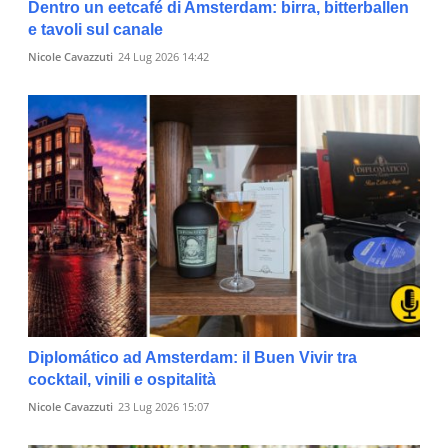
Dentro un eetcafé di Amsterdam: birra, bitterballen
e tavoli sul canale
Nicole Cavazzuti
24 Lug 2026 14:42
Diplomático ad Amsterdam: il Buen Vivir tra
cocktail, vinili e ospitalità
Nicole Cavazzuti
23 Lug 2026 15:07