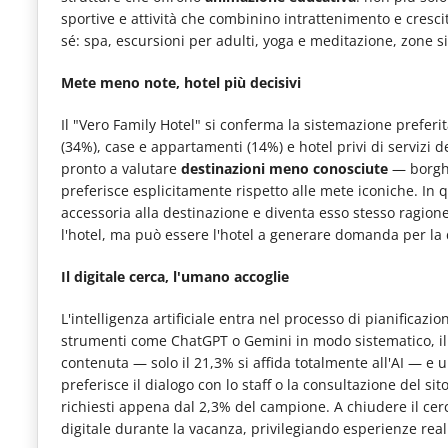
sportive e attività che combinino intrattenimento e cresci
sé: spa, escursioni per adulti, yoga e meditazione, zone si
Mete meno note, hotel più decisivi
Il "Vero Family Hotel" si conferma la sistemazione prefer
(34%), case e appartamenti (14%) e hotel privi di servizi d
pronto a valutare
destinazioni meno conosciute
— borghi,
preferisce esplicitamente rispetto alle mete iconiche. In q
accessoria alla destinazione e diventa esso stesso ragion
l'hotel, ma può essere l'hotel a generare domanda per la 
Il digitale cerca, l'umano accoglie
L'intelligenza artificiale entra nel processo di pianificazio
strumenti come ChatGPT o Gemini in modo sistematico, il 
contenuta — solo il 21,3% si affida totalmente all'AI — e u
preferisce il dialogo con lo staff o la consultazione del sit
richiesti appena dal 2,3% del campione. A chiudere il cerc
digitale durante la vacanza, privilegiando esperienze real