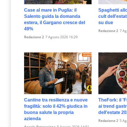
Case al mare in Puglia: il
Spaghetti allo
Salento guida la domanda
cult dell'esta
estera, il Gargano cresce del
su due
49%
Redazione 2
7 Ag
Redazione 2
7 Agosto 2026 16:29
Cantine tra resilienza e nuove
TheFork: il 'F
fragilità: solo il 42% giudica in
ai trend gast
buona salute la propria
dell'estate 2
azienda
Redazione 2
5 Ag
Angela Petroccione
5 Agosto 2026 14:51