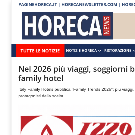
PAGINEHORECA.IT
|
HORECANEWSLETTER.COM
|
HOREC
Notizie HORECA
Horecanews.it
Notizie
TUTTE LE NOTIZIE
NOTIZIE HORECA
RISTORAZIONE
Ristorazione
-
Horeca
-
Ospitalità
Nel 2026 più viaggi, soggiorni 
Il
family hotel
Distribuzione
portale
Italy Family Hotels pubblica "Family Trends 2026": più viaggi,
del
Prodotti | Dispensa Horeca
protagonisti della scelta.
canale
Eventi
Horeca
e
RUBRICHE
del