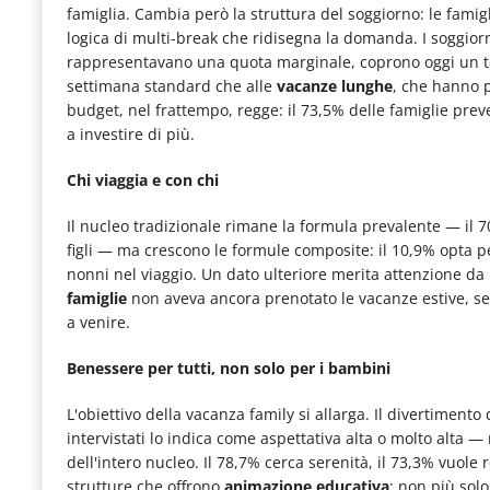
famiglia. Cambia però la struttura del soggiorno: le famig
le
logica di multi-break che ridisegna la domanda. I soggiorn
novità
rappresentavano una quota marginale, coprono oggi un te
settimana standard che alle
vacanze lunghe
, che hanno pe
del
budget, nel frattempo, regge: il 73,5% delle famiglie prev
comparto
a investire di più.
Horeca.
Chi viaggia e con chi
Il nucleo tradizionale rimane la formula prevalente — il 70
figli — ma crescono le formule composite: il 10,9% opta p
nonni nel viaggio. Un dato ulteriore merita attenzione da 
famiglie
non aveva ancora prenotato le vacanze estive, se
a venire.
Benessere per tutti, non solo per i bambini
L'obiettivo della vacanza family si allarga. Il divertiment
intervistati lo indica come aspettativa alta o molto alta —
dell'intero nucleo. Il 78,7% cerca serenità, il 73,3% vuole r
strutture che offrono
animazione educativa
: non più solo