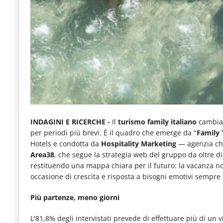
e
articoli
quotidiani
sul
mondo
dell'alimentazione,
dei
consumi
INDAGINI E RICERCHE -
Il
turismo family italiano
cambia s
per periodi più brevi. È il quadro che emerge da "
Family 
fuoricasa,
Hotels e condotta da
Hospitality Marketing
— agenzia che
del
Area38
, che segue la strategia web del gruppo da oltre die
restituendo una mappa chiara per il futuro: la vacanza n
Food
occasione di crescita e risposta a bisogni emotivi sempre
Service
Più partenze, meno giorni
e
tutte
L'81,8% degli intervistati prevede di effettuare più di un 