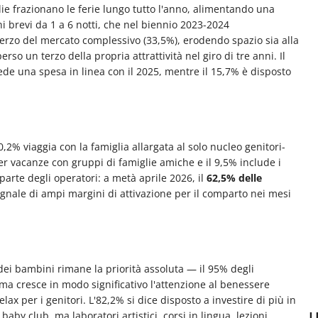
lie frazionano le ferie lungo tutto l'anno, alimentando una
i brevi da 1 a 6 notti, che nel biennio 2023-2024
rzo del mercato complessivo (33,5%), erodendo spazio sia alla
rso un terzo della propria attrattività nel giro di tre anni. Il
ede una spesa in linea con il 2025, mentre il 15,7% è disposto
,2% viaggia con la famiglia allargata al solo nucleo genitori-
er vacanze con gruppi di famiglie amiche e il 9,5% include i
parte degli operatori: a metà aprile 2026, il
62,5% delle
gnale di ampi margini di attivazione per il comparto nei mesi
o dei bambini rimane la priorità assoluta — il 95% degli
 ma cresce in modo significativo l'attenzione al benessere
elax per i genitori. L'82,2% si dice disposto a investire di più in
U
 baby club, ma laboratori artistici, corsi in lingua, lezioni