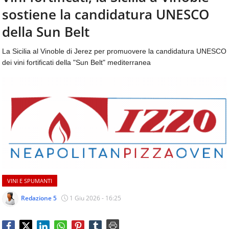
aggiornamenti
sostiene la candidatura UNESCO
CONTATTI
quotidiani
su
della Sun Belt
temi
come
La Sicilia al Vinoble di Jerez per promuovere la candidatura UNESCO
ospitalità,
dei vini fortificati della "Sun Belt" mediterranea
ristorazione,
food
&
beverage,
catering
e
articoli
quotidiani
sul
mondo
dell'alimentazione,
VINI E SPUMANTI
dei
consumi
Redazione 5
1 Giu 2026 - 16:25
fuoricasa,
del