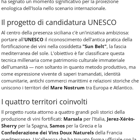
ha segnato un momento significativo per la proiezione
enologica dell'Isola nello scenario internazionale.
Il progetto di candidatura UNESCO
Al centro della presenza siciliana c'è un'iniziativa ambiziosa:
portare all'
UNESCO
il riconoscimento dell'antica pratica della
fortificazione dei vini nella cosiddetta
"Sun Belt"
, la fascia
mediterranea del sole. L'obiettivo è far classificare questa
tecnica millenaria come patrimonio culturale immateriale
dell'umanità — non soltanto in quanto metodo produttivo, ma
come espressione vivente di saperi tramandati, identità
comunitarie, antichi commerci marittimi e relazioni storiche che
uniscono i territori del
Mare Nostrum
tra Europa e Atlantico.
I quattro territori coinvolti
Il progetto ruota attorno a quattro grandi poli storici della
produzione di vini fortificati:
Marsala
per l'Italia,
Jerez-Xérès-
Sherry
per la Spagna,
Samos
per la Grecia e la
Confederazione dei Vins Doux Naturels
della Francia
mediterranea. Un'alleanza che ha trovato forma ufficiale con la