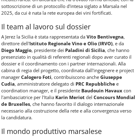
sottoscrizione di un protocollo d'intesa siglato a Marsala nel
2025, da cui è nata la rete europea dei vini fortificati.
Il team al lavoro sul dossier
A Jerez la Sicilia è stata rappresentata da
Vito Bentivegna
,
direttore dell'
Istituto Regionale Vino e Olio (IRVO)
, e da
Diego Maggio
, presidente dei
Paladini di Sicilia
, che hanno
presenziato in qualità di referenti regionali dopo aver curato il
dossier e il coordinamento con i partner internazionali. Alla
cabina di regia del progetto, coordinata dall'ingegnere e project
manager
Calogero Foti
, contribuiscono anche
Giuseppe
Cudia
, amministratore delegato di
PRC Repubbliche
e
coordination manager, e il presidente
Baudouin Havaux
con
l'ambasciatrice per l'Italia
Karin Meriot
del
Concours Mondial
de Bruxelles
, che hanno favorito il dialogo internazionale
necessario alla costruzione della rete e alla convergenza verso
la candidatura.
Il mondo produttivo marsalese