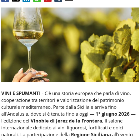
Food
Service
e
tutte
le
novità
del
comparto
Horeca.
VINI E SPUMANTI
- C'è una storia europea che parla di vino,
cooperazione tra territori e valorizzazione del patrimonio
culturale mediterraneo. Parte dalla Sicilia e arriva fino
all'Andalusia, dove si è tenuta fino a oggi —
1° giugno 2026
—
l'edizione del
Vinoble di Jerez de la Frontera
, il salone
internazionale dedicato ai vini liquorosi, fortificati e dolci
naturali. La partecipazione della
Regione Siciliana
all'evento