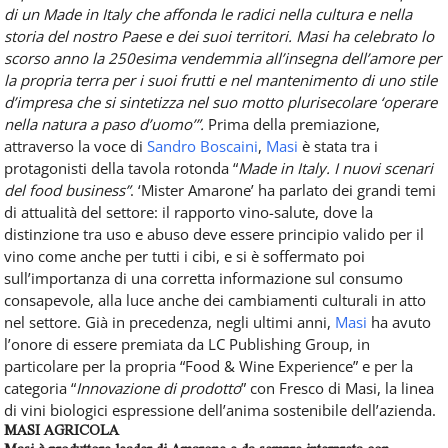
di un Made in Italy che affonda le radici nella cultura e nella
storia del nostro Paese e dei suoi territori. Masi ha celebrato lo
scorso anno la 250esima vendemmia all’insegna dell’amore per
la propria terra per i suoi frutti e nel mantenimento di uno stile
d’impresa che si sintetizza nel suo motto plurisecolare ‘operare
nella natura a paso d’uomo’”.
Prima della premiazione,
attraverso la voce di
Sandro Boscaini
,
Masi
è stata tra i
protagonisti della tavola rotonda “
Made in Italy. I nuovi scenari
del food business”
. ‘Mister Amarone’ ha parlato dei grandi temi
di attualità del settore: il rapporto vino-salute, dove la
distinzione tra uso e abuso deve essere principio valido per il
vino come anche per tutti i cibi, e si è soffermato poi
sull’importanza di una corretta informazione sul consumo
consapevole, alla luce anche dei cambiamenti culturali in atto
nel settore. Già in precedenza, negli ultimi anni,
Masi
ha avuto
l’onore di essere premiata da LC Publishing Group, in
particolare per la propria “Food & Wine Experience” e per la
categoria “
Innovazione di prodotto
” con Fresco di Masi, la linea
di vini biologici espressione dell’anima sostenibile dell’azienda.
MASI AGRICOLA