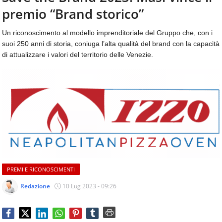
aggiornamenti
premio “Brand storico”
CONTATTI
quotidiani
su
Un riconoscimento al modello imprenditoriale del Gruppo che, con i
temi
suoi 250 anni di storia, coniuga l’alta qualità del brand con la capacità
come
di attualizzare i valori del territorio delle Venezie.
ospitalità,
ristorazione,
food
&
beverage,
catering
e
articoli
quotidiani
sul
mondo
PREMI E RICONOSCIMENTI
dell'alimentazione,
dei
Redazione
10 Lug 2023 - 09:26
consumi
fuoricasa,
del