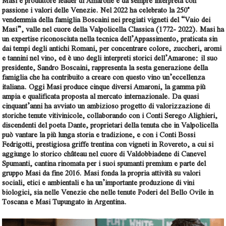
Masi è produttore leader di Amarone e da sempre interpreta con
passione i valori delle Venezie. Nel 2022 ha celebrato la 250°
vendemmia della famiglia Boscaini nei pregiati vigneti del “Vaio dei
Masi”, valle nel cuore della Valpolicella Classica (1772- 2022). Masi ha
un expertise riconosciuta nella tecnica dell’Appassimento, praticata sin
dai tempi degli antichi Romani, per concentrare colore, zuccheri, aromi
e tannini nel vino, ed è uno degli interpreti storici dell’Amarone: il suo
presidente, Sandro Boscaini, rappresenta la sesta generazione della
famiglia che ha contribuito a creare con questo vino un’eccellenza
italiana. Oggi Masi produce cinque diversi Amaroni, la gamma più
ampia e qualificata proposta al mercato internazionale. Da quasi
cinquant’anni ha avviato un ambizioso progetto di valorizzazione di
storiche tenute vitivinicole, collaborando con i Conti Serego Alighieri,
discendenti del poeta Dante, proprietari della tenuta che in Valpolicella
può vantare la più lunga storia e tradizione, e con i Conti Bossi
Fedrigotti, prestigiosa griffe trentina con vigneti in Rovereto, a cui si
aggiunge lo storico château nel cuore di Valdobbiadene di Canevel
Spumanti, cantina rinomata per i suoi spumanti premium e parte del
gruppo Masi da fine 2016. Masi fonda la propria attività su valori
sociali, etici e ambientali e ha un’importante produzione di vini
biologici, sia nelle Venezie che nelle tenute Poderi del Bello Ovile in
Toscana e Masi Tupungato in Argentina.