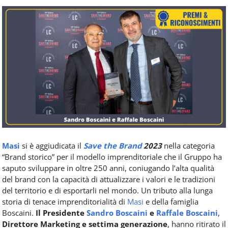
Food
Service
e
tutte
le
novità
del
comparto
Horeca.
Masi
si è aggiudicata il
Save the Brand
2023
nella categoria
“Brand storico” per il modello imprenditoriale che il Gruppo ha
saputo sviluppare in oltre 250 anni, coniugando l’alta qualità
del brand con la capacità di attualizzare i valori e le tradizioni
del territorio e di esportarli nel mondo. Un tributo alla lunga
storia di tenace imprenditorialità di
Masi
e della famiglia
Boscaini.
Il Presidente
Sandro Boscaini
e
Raffale Boscaini
,
Direttore Marketing e settima generazione
, hanno ritirato il