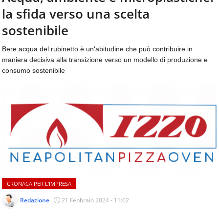
aggiornamenti
la sfida verso una scelta
CONTATTI
quotidiani
su
sostenibile
temi
come
Bere acqua del rubinetto è un'abitudine che può contribuire in
ospitalità,
maniera decisiva alla transizione verso un modello di produzione e
ristorazione,
consumo sostenibile
food
&
beverage,
catering
e
articoli
quotidiani
sul
mondo
dell'alimentazione,
dei
CRONACA PER L'IMPRESA
consumi
fuoricasa,
Redazione
21 Febbraio 2024 - 11:02
del