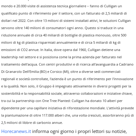
mondo e 20.000 visite di assistenza tecnica giornaliere – fanno di Culligan un
qualificato punto di riferimento per il settore, con un fatturato di 2,5 miliardi di
dollari nel 2022. Con oltre 13 milioni di sistemi installati attivi, le soluzioni Culligan
servono oltre 140 milioni di consumatori ogni anno. Questo si traduce in una
riduzione annuale di circa 40 miliardi di bottiglie di plastica monouso, oltre 500
milioni di kg di plastica risparmiati annualmente e di circa 5 miliardi di kg di
emissioni di CO2 annue. In Italia, dove opera dal 1960, Culligan detiene una
leadership nel settore e si posiziona come la prima azienda per fatturato nel
trattamento dell'acqua. Con centri produttivi e di ricerca all'avanguardia a Cadriano
Di Granarolo Dell'Emilia (BO) e Corsico (MI), oltre a diverse sedi commerciali
regionali e società controllate, l'azienda è un punto di riferimento per l'innovazione
e la qualità. Non solo, il Gruppo è impegnato attivamente in diversi progetti per la
sostenibilità e la responsabilità sociale, attraverso collaborazioni e iniziative chiave,
tra cui la partnership con One Tree Planted: Culligan ha donato 10 alberi per
dipendente per una capillare iniziativa di riforestazione mondiale. L’attività prevede
la piantumazione di oltre 117.000 alberi che, una volta cresciuti, assorbiranno più di
2,5 milioni di libbre di carbonio annue.
Horecanews.it
informa ogni giorno i propri lettori su notizie,