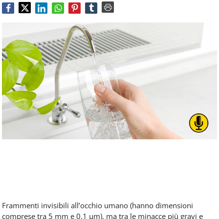
Food
Service
e
tutte
le
novità
del
comparto
Horeca.
Frammenti invisibili all’occhio umano (hanno dimensioni
comprese tra 5 mm e 0,1 µm), ma tra le minacce più gravi e