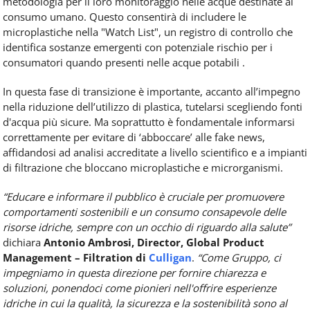
metodologia per il loro monitoraggio nelle acque destinate al
consumo umano. Questo consentirà di includere le
microplastiche nella "Watch List", un registro di controllo che
identifica sostanze emergenti con potenziale rischio per i
consumatori quando presenti nelle acque potabili .
In questa fase di transizione è importante, accanto all’impegno
nella riduzione dell’utilizzo di plastica, tutelarsi scegliendo fonti
d'acqua più sicure. Ma soprattutto è fondamentale informarsi
correttamente per evitare di ‘abboccare’ alle fake news,
affidandosi ad analisi accreditate a livello scientifico e a impianti
di filtrazione che bloccano microplastiche e microrganismi.
“Educare e informare il pubblico è cruciale per promuovere
comportamenti sostenibili e un consumo consapevole delle
risorse idriche, sempre con un occhio di riguardo alla salute”
dichiara
Antonio Ambrosi, Director, Global Product
Management – Filtration di
Culligan
.
“Come Gruppo, ci
impegniamo in questa direzione per fornire chiarezza e
soluzioni, ponendoci come pionieri nell'offrire esperienze
idriche in cui la qualità, la sicurezza e la sostenibilità sono al