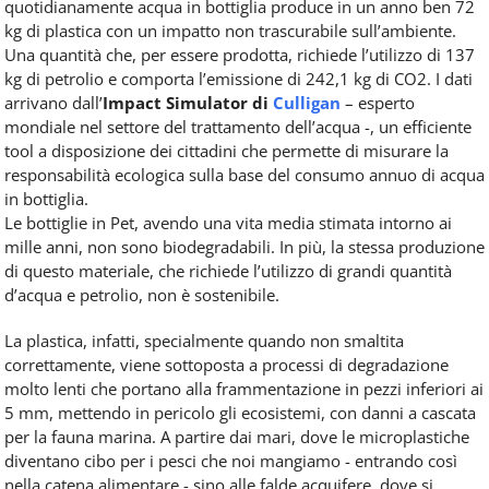
quotidianamente acqua in bottiglia produce in un anno ben 72
kg di plastica con un impatto non trascurabile sull’ambiente.
Una quantità che, per essere prodotta, richiede l’utilizzo di 137
kg di petrolio e comporta l’emissione di 242,1 kg di CO2. I dati
arrivano dall’
Impact Simulator di
Culligan
– esperto
mondiale nel settore del trattamento dell’acqua -, un efficiente
tool a disposizione dei cittadini che permette di misurare la
responsabilità ecologica sulla base del consumo annuo di acqua
in bottiglia.
Le bottiglie in Pet, avendo una vita media stimata intorno ai
mille anni, non sono biodegradabili. In più, la stessa produzione
di questo materiale, che richiede l’utilizzo di grandi quantità
d’acqua e petrolio, non è sostenibile.
La plastica, infatti, specialmente quando non smaltita
correttamente, viene sottoposta a processi di degradazione
molto lenti che portano alla frammentazione in pezzi inferiori ai
5 mm, mettendo in pericolo gli ecosistemi, con danni a cascata
per la fauna marina. A partire dai mari, dove le microplastiche
diventano cibo per i pesci che noi mangiamo - entrando così
nella catena alimentare - sino alle falde acquifere, dove si