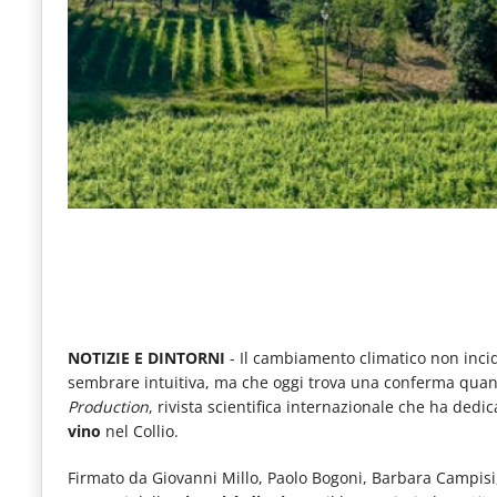
e
articoli
quotidiani
sul
mondo
dell'alimentazione,
dei
consumi
fuoricasa,
del
NOTIZIE E DINTORNI
- Il cambiamento climatico non incid
Food
sembrare intuitiva, ma che oggi trova una conferma quant
Production
, rivista scientifica internazionale che ha dedi
Service
vino
nel Collio.
e
Firmato da Giovanni Millo, Paolo Bogoni, Barbara Campisi
tutte