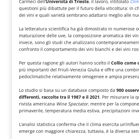
Carmeci dell’
Università di Trieste
, il lavoro, intitolato
Clim
le
questioni più dibattute per il futuro della viticoltura: i
novità
dei vini e quali varietà sembrano adattarsi meglio alle nu
del
La letteratura scientifica ha già dimostrato in numerose 
comparto
maturazione delle uve, la composizione aromatica dei vini
invece, sono gli studi che analizzano contemporaneame
Horeca.
confronto il comportamento dei vini bianchi e dei vini rossi
Per questa ragione gli autori hanno scelto il
Collio come 
più importanti del Friuli-Venezia Giulia e offre una comb
pedoclimatiche relativamente omogenee e ampia presenza
Lo studio si basa su un database composto da
900 osserv
differenti, raccolte tra il 1987 e il 2021
. Per misurare la qu
rivista americana
Wine Spectator
, mentre per la compone
primaverile, temperatura media estiva, precipitazioni inver
L’analisi statistica conferma che il clima esercita un’influe
emerge con maggiore chiarezza, tuttavia, è la diversa sens