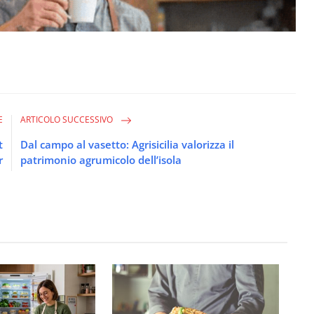
E
ARTICOLO SUCCESSIVO
t
Dal campo al vasetto: Agrisicilia valorizza il
r
patrimonio agrumicolo dell’isola