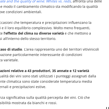
ate and the quality of wine: Whites vs. reds
, affronta una delle
n che modo il cambiamento climatico sta modificando la qualità
ove condizioni ambientali.
occasioni che temperatura e precipitazioni influenzano la
 e il loro equilibrio complessivo. Molto meno frequenti,
nte
l’effetto del clima su diverse varietà
e che mettono a
 all’interno dello stesso territorio.
caso di studio
. L’area rappresenta uno dei territori vitivinicoli
inazione particolarmente interessante di condizioni
 varietale.
azioni relative a 43 produttori, 35 annate e 12 varietà
alità dei vini sono stati utilizzati i punteggi assegnati dalla
nte climatica sono state considerate temperatura media
nali e precipitazioni estive.
nza significativa sulla qualità percepita dei vini. Ciò che
ibilità mostrata da bianchi e rossi.
U