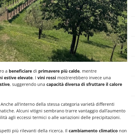
ro a
beneficiare
di
primavere più calde
, mentre
ni estive elevate
. I
vini rossi
mostrerebbero invece una
stive
, suggerendo una
capacità diversa di sfruttare il calore
 Anche all’interno della stessa categoria varietà differenti
atiche. Alcuni vitigni sembrano trarre vantaggio dall’aumento
à agli eccessi termici o alle variazioni delle precipitazioni.
ti più rilevanti della ricerca. Il
cambiamento climatico
non