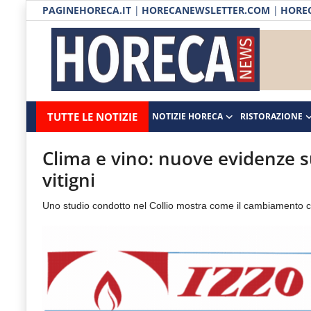
PAGINEHORECA.IT
|
HORECANEWSLETTER.COM
|
HOREC
Notizie HORECA
Horecanews.it
Notizie
TUTTE LE NOTIZIE
NOTIZIE HORECA
RISTORAZIONE
Ristorazione
-
Horeca
-
Ospitalità
Clima e vino: nuove evidenze s
Il
vitigni
Distribuzione
portale
Uno studio condotto nel Collio mostra come il cambiamento cli
del
Prodotti | Dispensa Horeca
canale
Eventi
Horeca
e
RUBRICHE
del