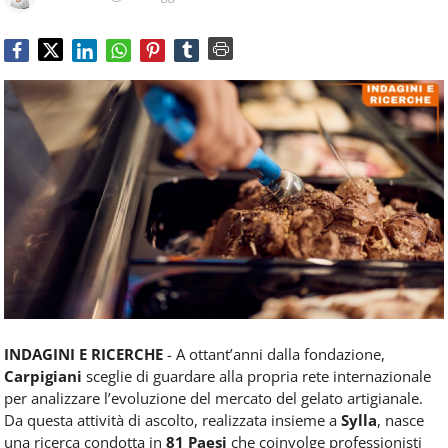
Food
Service
e
tutte
le
novità
del
comparto
Horeca.
INDAGINI E RICERCHE
- A ottant’anni dalla fondazione,
Carpigiani
sceglie di guardare alla propria rete internazionale
per analizzare l’evoluzione del mercato del gelato artigianale.
Da questa attività di ascolto, realizzata insieme a
Sylla
, nasce
una ricerca condotta in
81 Paesi
che coinvolge professionisti