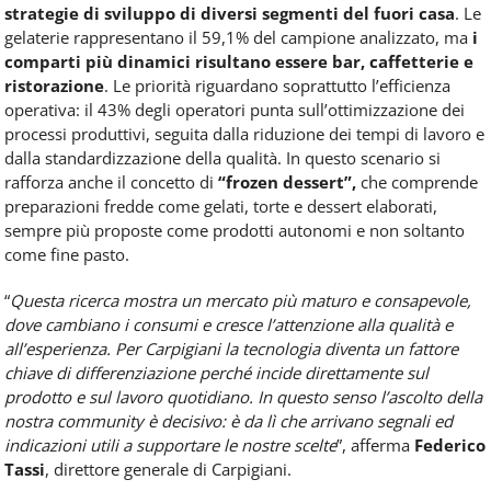
strategie di sviluppo di diversi segmenti del fuori casa
. Le
gelaterie rappresentano il 59,1% del campione analizzato, ma
i
comparti più dinamici risultano essere bar, caffetterie e
ristorazione
. Le priorità riguardano soprattutto l’efficienza
operativa: il 43% degli operatori punta sull’ottimizzazione dei
processi produttivi, seguita dalla riduzione dei tempi di lavoro e
dalla standardizzazione della qualità. In questo scenario si
rafforza anche il concetto di
“frozen dessert”,
che comprende
preparazioni fredde come gelati, torte e dessert elaborati,
sempre più proposte come prodotti autonomi e non soltanto
come fine pasto.
“
Questa ricerca mostra un mercato più maturo e consapevole,
dove cambiano i consumi e cresce l’attenzione alla qualità e
all’esperienza. Per Carpigiani la tecnologia diventa un fattore
chiave di differenziazione perché incide direttamente sul
prodotto e sul lavoro quotidiano. In questo senso l’ascolto della
nostra community è decisivo: è da lì che arrivano segnali ed
indicazioni utili a supportare le nostre scelte
”, afferma
Federico
Tassi
, direttore generale di Carpigiani.