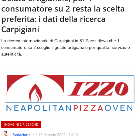
aggiornamenti
consumatore su 2 resta la scelta
CONTATTI
quotidiani
su
preferita: i dati della ricerca
temi
Carpigiani
come
ospitalità,
La ricerca internazionale di Carpigiani in 81 Paesi rileva che 1
ristorazione,
consumatore su 2 sceglie il gelato artigianale per qualità, servizio e
food
&
autenticità.
beverage,
catering
e
articoli
quotidiani
sul
mondo
dell'alimentazione,
dei
consumi
fuoricasa,
INDAGINI E RICERCHE
del
Redazione
13 Maggio 2026 - 14:14