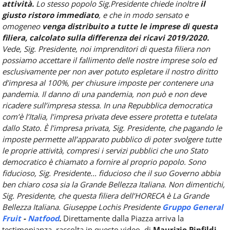
attività.
Lo stesso popolo Sig.Presidente chiede inoltre
il
giusto ristoro immediato
, e che in modo sensato e
omogeneo
venga distribuito a tutte le imprese di questa
filiera,
calcolato sulla differenza dei ricavi 2019/2020.
Vede, Sig. Presidente, noi imprenditori di questa filiera non
possiamo accettare il fallimento delle nostre imprese solo ed
esclusivamente per non aver potuto espletare il nostro diritto
d’impresa al 100%, per chiusure imposte per contenere una
pandemia. Il danno di una pandemia, non può e non deve
ricadere sull’impresa stessa.
In una Repubblica democratica
com’è l’Italia, l’impresa privata deve essere protetta e tutelata
dallo Stato.
È l’impresa privata, Sig. Presidente, che pagando le
imposte permette all’apparato pubblico di poter svolgere tutte
le proprie attività, compresi i servizi pubblici che uno Stato
democratico è chiamato a fornire al proprio popolo.
Sono
fiducioso, Sig. Presidente... fiducioso che il suo Governo abbia
ben chiaro cosa sia la Grande Bellezza Italiana.
Non dimentichi,
Sig. Presidente, che questa filiera dell’HORECA è La Grande
Bellezza Italiana.
Giuseppe Lochis
Presidente
Gruppo General
Fruit
-
Natfood
.
Direttamente dalla Piazza arriva la
testimonianza, raccolta in questo video, di
Maurizio Pinfildi,