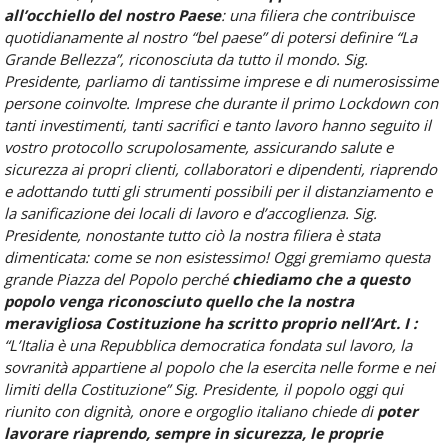
all’occhiello del nostro Paese
: una filiera che contribuisce
quotidianamente al nostro “bel paese” di potersi definire “La
Grande Bellezza”, riconosciuta da tutto il mondo.
Sig.
Presidente, parliamo di tantissime imprese e di numerosissime
persone coinvolte. Imprese che durante il primo Lockdown con
tanti investimenti, tanti sacrifici e tanto lavoro hanno seguito il
vostro protocollo scrupolosamente, assicurando salute e
sicurezza ai propri clienti, collaboratori e dipendenti, riaprendo
e adottando tutti gli strumenti possibili per il distanziamento e
la sanificazione dei locali di lavoro e d’accoglienza.
Sig.
Presidente, nonostante tutto ciò la nostra filiera è stata
dimenticata: come se non esistessimo!
Oggi gremiamo questa
grande Piazza del Popolo perché
chiediamo che a questo
popolo venga riconosciuto quello che la nostra
meravigliosa Costituzione ha scritto proprio nell’Art. I :
“L’Italia è una Repubblica democratica fondata sul lavoro, la
sovranità appartiene al popolo che la esercita nelle forme e nei
limiti della Costituzione”
Sig. Presidente, il popolo oggi qui
riunito con dignità, onore e orgoglio italiano chiede di
poter
lavorare riaprendo, sempre in sicurezza, le proprie