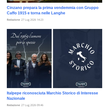
Cinzano prepara la prima vendemmia con Gruppo
Caffo 1915 e torna nelle Langhe
Redazione
27 Lug 2026 14:23
Italpepe riconosciuta Marchio Storico di Interesse
Nazionale
Redazione
27 Lug 2026 09:46