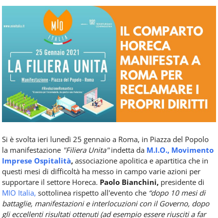
Food
Service
e
tutte
le
novità
del
comparto
Horeca.
Si è svolta ieri lunedì 25 gennaio a Roma, in Piazza del Popolo
la manifestazione
"Filiera Unita"
indetta da
M.I.O., Movimento
Imprese Ospitalità
,
associazione apolitica e apartitica che in
questi mesi di difficoltà ha messo in campo varie azioni per
supportare il settore Horeca.
Paolo Bianchini,
presidente di
MIO Italia,
sottolinea rispetto all'evento che
“dopo 10 mesi di
battaglie, manifestazioni e interlocuzioni con il Governo, dopo
gli eccellenti risultati ottenuti (ad esempio essere riusciti a far