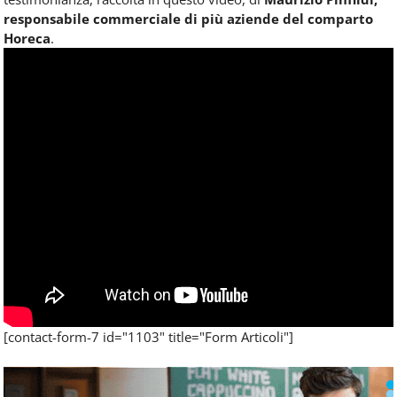
responsabile commerciale di più aziende del comparto
Horeca
.
[contact-form-7 id="1103" title="Form Articoli"]