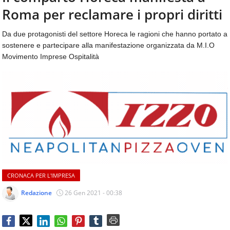
aggiornamenti
Roma per reclamare i propri diritti
CONTATTI
quotidiani
su
Da due protagonisti del settore Horeca le ragioni che hanno portato a
temi
sostenere e partecipare alla manifestazione organizzata da M.I.O
come
Movimento Imprese Ospitalità
ospitalità,
ristorazione,
food
&
beverage,
catering
e
articoli
quotidiani
sul
mondo
CRONACA PER L'IMPRESA
dell'alimentazione,
dei
Redazione
26 Gen 2021 - 00:38
consumi
fuoricasa,
del