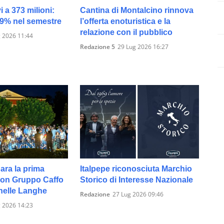
vi a 373 milioni:
Cantina di Montalcino rinnova
19% nel semestre
l’offerta enoturistica e la
relazione con il pubblico
 2026 11:44
Redazione 5
29 Lug 2026 16:27
ara la prima
Italpepe riconosciuta Marchio
on Gruppo Caffo
Storico di Interesse Nazionale
nelle Langhe
Redazione
27 Lug 2026 09:46
 2026 14:23