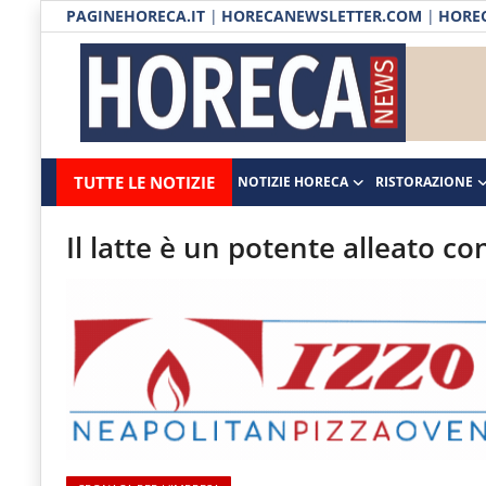
PAGINEHORECA.IT
|
HORECANEWSLETTER.COM
|
HOREC
Notizie HORECA
Horecanews.it
Notizie
TUTTE LE NOTIZIE
NOTIZIE HORECA
RISTORAZIONE
Ristorazione
-
Horeca
-
Ospitalità
Il latte è un potente alleato co
Il
Distribuzione
portale
del
Prodotti | Dispensa Horeca
canale
Eventi
Horeca
e
RUBRICHE
del