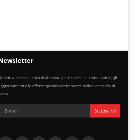
Newsletter
nisciti al nostro elenco di abbonati per ricevere le ultime notizie, gli
aggiornamenti e le offerte speciali direttamente nella tua casella di
posta
Sottoscrivi