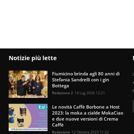
Notizie più lette
Fiumicino brinda agli 80 anni di
U
Stefania Sandrelli con i gin
Bottega
Redazione 2
14 Lug 2026 12:21
Le novità Caffè Borbone a Host
2023: la moka a cialde MokaCiao
e due nuove versioni di Crema
Caffè
Redazione
12 Ottobre 2023 11:22