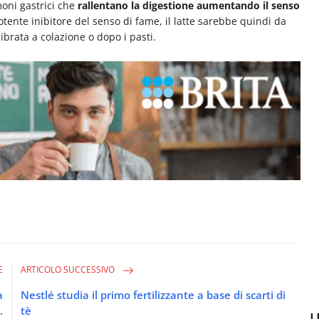
moni gastrici che
rallentano la digestione aumentando il senso
tente inibitore del senso di fame, il latte sarebbe quindi da
rata a colazione o dopo i pasti.
E
ARTICOLO SUCCESSIVO
a
Nestlé studia il primo fertilizzante a base di scarti di
.
tè
U