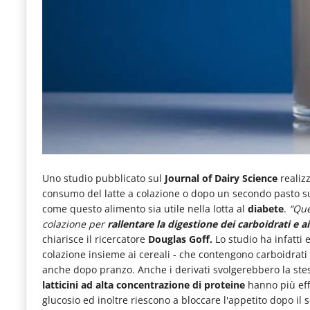
e
articoli
quotidiani
sul
mondo
dell'alimentazione,
dei
consumi
Uno studio pubblicato sul
Journal of Dairy Science
realizz
fuoricasa,
consumo del latte a colazione o dopo un secondo pasto su
come questo alimento sia utile nella lotta al
diabete
.
“Que
del
colazione per
rallentare la digestione dei carboidrati e a
Food
chiarisce il ricercatore
Douglas Goff.
Lo studio ha infatti 
Service
colazione insieme ai cereali - che contengono carboidrati 
anche dopo pranzo. Anche i derivati svolgerebbero la stessa
e
latticini ad alta concentrazione di proteine
hanno più effe
tutte
glucosio ed inoltre riescono a bloccare l'appetito dopo il 