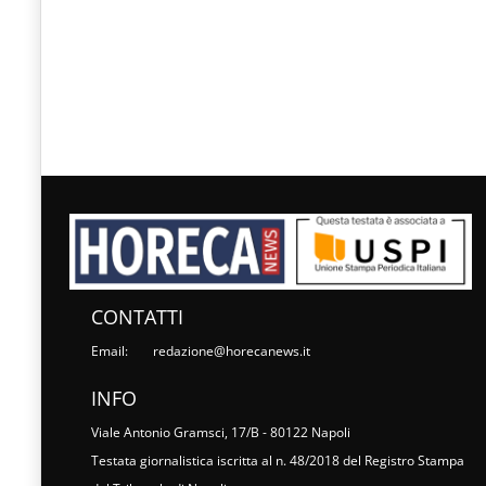
CONTATTI
Email:
redazione@horecanews.it
INFO
Viale Antonio Gramsci, 17/B - 80122 Napoli
Testata giornalistica iscritta al n. 48/2018 del Registro Stampa