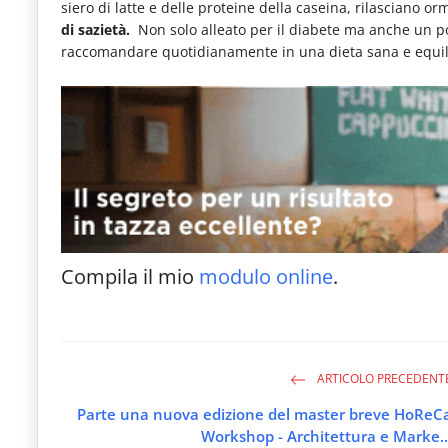
siero di latte e delle proteine della caseina, rilasciano or
le
di sazietà.
Non solo alleato per il diabete ma anche un po
novità
raccomandare quotidianamente in una dieta sana e equilib
del
comparto
Horeca.
Compila il mio
modulo online
.
ARTICOLO PRECEDENT
Parte una nuova edizione del master breve HoReC
Workshop - Architettura e Marke..