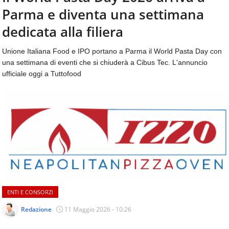
aggiornamenti
Parma e diventa una settimana
CONTATTI
quotidiani
su
dedicata alla filiera
temi
come
Unione Italiana Food e IPO portano a Parma il World Pasta Day con
ospitalità,
una settimana di eventi che si chiuderà a Cibus Tec. L'annuncio
ristorazione,
ufficiale oggi a Tuttofood
food
&
beverage,
catering
e
articoli
quotidiani
sul
mondo
dell'alimentazione,
dei
ENTI E CONSORZI
consumi
fuoricasa,
Redazione
11 Maggio 2026 - 10:26
del