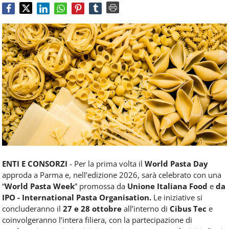
Food
Service
e
tutte
le
novità
del
comparto
Horeca.
ENTI E CONSORZI
- Per la prima volta il
World Pasta Day
approda a Parma e, nell’edizione 2026, sarà celebrato con una
“
World Pasta Week
” promossa da
Unione Italiana Food
e
da
IPO - International Pasta Organisation.
Le iniziative si
concluderanno il
27 e 28 ottobre
all’interno di
Cibus Tec
e
coinvolgeranno l’intera filiera, con la partecipazione di