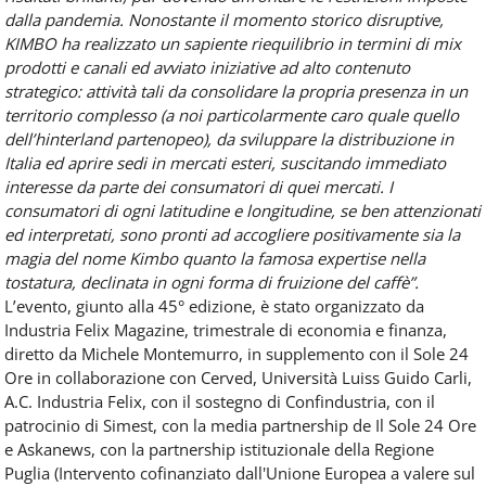
dalla pandemia. Nonostante il momento storico disruptive,
KIMBO ha realizzato un sapiente riequilibrio in termini di mix
prodotti e canali ed avviato iniziative ad alto contenuto
strategico: attività tali da consolidare la propria presenza in un
territorio complesso (a noi particolarmente caro quale quello
dell’hinterland partenopeo), da sviluppare la distribuzione in
Italia ed aprire sedi in mercati esteri, suscitando immediato
interesse da parte dei consumatori di quei mercati. I
consumatori di ogni latitudine e longitudine, se ben attenzionati
ed interpretati, sono pronti ad accogliere positivamente sia la
magia del nome Kimbo quanto la famosa expertise nella
tostatura, declinata in ogni forma di fruizione del caffè”.
L’evento, giunto alla 45° edizione, è stato organizzato da
Industria Felix Magazine, trimestrale di economia e finanza,
diretto da Michele Montemurro, in supplemento con il Sole 24
Ore in collaborazione con Cerved, Università Luiss Guido Carli,
A.C. Industria Felix, con il sostegno di Confindustria, con il
patrocinio di Simest, con la media partnership de Il Sole 24 Ore
e Askanews, con la partnership istituzionale della Regione
Puglia (Intervento cofinanziato dall'Unione Europea a valere sul