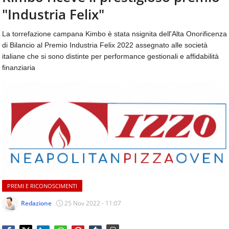
aggiornamenti
"Industria Felix"
CONTATTI
quotidiani
su
La torrefazione campana Kimbo è stata nsignita dell'Alta Onorificenza
temi
di Bilancio al Premio Industria Felix 2022 assegnato alle società
come
italiane che si sono distinte per performance gestionali e affidabilità
ospitalità,
finanziaria
ristorazione,
food
&
beverage,
catering
e
articoli
quotidiani
sul
mondo
dell'alimentazione,
PREMI E RICONOSCIMENTI
dei
consumi
Redazione
25 Nov 2022 - 11:07
fuoricasa,
del