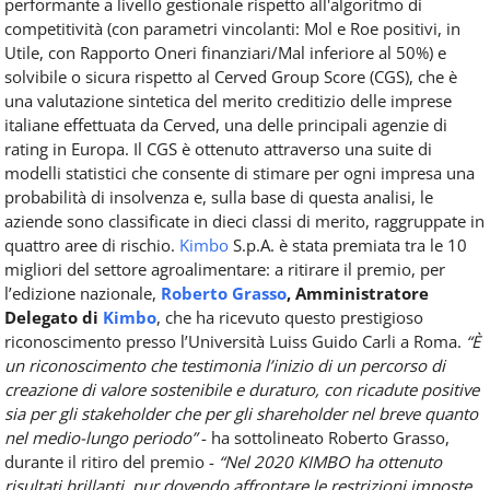
performante a livello gestionale rispetto all'algoritmo di
competitività (con parametri vincolanti: Mol e Roe positivi, in
Utile, con Rapporto Oneri finanziari/Mal inferiore al 50%) e
solvibile o sicura rispetto al Cerved Group Score (CGS), che è
una valutazione sintetica del merito creditizio delle imprese
italiane effettuata da Cerved, una delle principali agenzie di
rating in Europa. Il CGS è ottenuto attraverso una suite di
modelli statistici che consente di stimare per ogni impresa una
probabilità di insolvenza e, sulla base di questa analisi, le
aziende sono classificate in dieci classi di merito, raggruppate in
quattro aree di rischio.
Kimbo
S.p.A. è stata premiata tra le 10
migliori del settore agroalimentare: a ritirare il premio, per
l’edizione nazionale,
Roberto Grasso
, Amministratore
Delegato di
Kimbo
, che ha ricevuto questo prestigioso
riconoscimento presso l’Università Luiss Guido Carli a Roma.
“È
un riconoscimento che testimonia l’inizio di un percorso di
creazione di valore sostenibile e duraturo, con ricadute positive
sia per gli stakeholder che per gli shareholder nel breve quanto
nel medio-lungo periodo”
- ha sottolineato Roberto Grasso,
durante il ritiro del premio -
“Nel 2020 KIMBO ha ottenuto
risultati brillanti, pur dovendo affrontare le restrizioni imposte