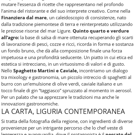
mutare l’essenza di ricette che rappresentano nel profondo
l’anima del ristorante e del suo interprete creativo. Come nella
Finanziera dal mare
, un caleidoscopio di consistenze, nato
dalla tradizione piemontese di terra e reinterpretato utilizzando
le preziose risorse del mar Ligure.
Quinto quarto e verdure
all’agro:
la base di salsa di mare ottenuta recuperando gli scarti
di lavorazione di pesci, cozze e ricci, ricorda in forma e sostanza
un fondo bruno, che dà alla composizione finale una forza
impetuosa e una profondità seducente. Un piatto in cui etica ed
estetica si intrecciano, in un virtuosismo di valori e di gusto.
Nello
Spaghetto Martini e Caviale,
incontriamo un dialogo
tra mixology e gastronomia, un piccolo intreccio di spaghetti al
burro con un’emulsione di olive verdi, caviale italiano e un
tocco finale di gin “taggiasco” spruzzato al momento in aerosol.
Per un palato che sa apprezzare le tradizioni ma anche le
innovazioni gastronomiche.
LA CARTA, LIGURIA CONTEMPORANEA
Si tratta della fotografia della regione, con ingredienti di diverse
provenienze per un intrigante percorso che lo chef veste di
leggerezza e avanguardia, dove il protagonista è il
pescato del