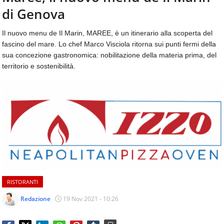
aggiornamenti
di Genova
CONTATTI
quotidiani
su
Il nuovo menu de Il Marin, MAREE, è un itinerario alla scoperta del
temi
fascino del mare. Lo chef Marco Visciola ritorna sui punti fermi della
come
sua concezione gastronomica: nobilitazione della materia prima, del
ospitalità,
territorio e sostenibilità.
ristorazione,
food
&
beverage,
catering
e
articoli
quotidiani
sul
mondo
dell'alimentazione,
RISTORANTI
dei
consumi
Redazione
19 Nov 2021 - 10:26
fuoricasa,
del