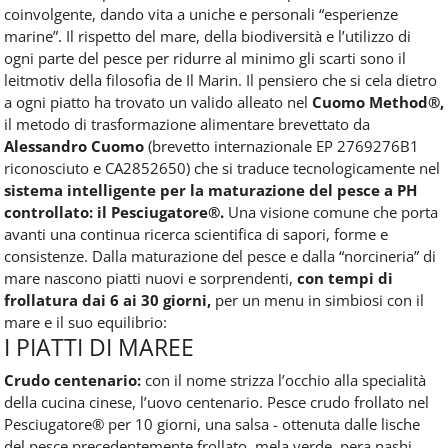
coinvolgente, dando vita a uniche e personali “esperienze
marine”. Il rispetto del mare, della biodiversità e l’utilizzo di
ogni parte del pesce per ridurre al minimo gli scarti sono il
leitmotiv della filosofia de Il Marin. Il pensiero che si cela dietro
a ogni piatto ha trovato un valido alleato nel
Cuomo Method®,
il metodo di trasformazione alimentare brevettato da
Alessandro Cuomo
(brevetto internazionale EP 2769276B1
riconosciuto e CA2852650) che si traduce tecnologicamente nel
sistema intelligente per la maturazione del pesce a PH
controllato: il Pesciugatore®.
Una visione comune che porta
avanti una continua ricerca scientifica di sapori, forme e
consistenze. Dalla maturazione del pesce e dalla “norcineria” di
mare nascono piatti nuovi e sorprendenti,
con tempi di
frollatura dai 6 ai 30 giorni,
per un menu in simbiosi con il
mare e il suo equilibrio:
I PIATTI DI MAREE
Crudo centenario:
con il nome strizza l’occhio alla specialità
della cucina cinese, l’uovo centenario. Pesce crudo frollato nel
Pesciugatore® per 10 giorni, una salsa - ottenuta dalle lische
del pesce precedentemente frollato, mela verde, pera nashi,