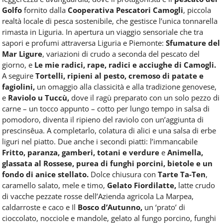
Golfo
fornito dalla
Cooperativa Pescatori Camogli
, piccola
realtà locale di pesca sostenibile, che gestisce l’unica tonnarella
rimasta in Liguria. In apertura un viaggio sensoriale che tra
sapori e profumi attraversa Liguria e Piemonte:
Sfumature del
Mar Ligure
, variazioni di crudo a seconda del pescato del
giorno, e
Le mie radici, rape, radici e acciughe di Camogli.
A seguire
Tortelli, ripieni al pesto, cremoso di patate e
fagiolini,
un omaggio alla classicità e alla tradizione genovese,
e
Raviolo u Tuccù,
dove il ragù preparato con un solo pezzo di
carne – un tocco appunto – cotto per lungo tempo in salsa di
pomodoro, diventa il ripieno del raviolo con un’aggiunta di
prescinsêua. A completarlo, colatura di alici e una salsa di erbe
liguri nel piatto. Due anche i secondi piatti: l’immancabile
Fritto, paranza, gamberi, totani e verdure
e
Animella,
glassata al Rossese, purea di funghi porcini, bietole e un
fondo di anice stellato.
Dolce chiusura con
Tarte Ta-Ten
,
caramello salato, mele e timo,
Gelato Fiordilatte,
latte crudo
di vacche pezzate rosse dell’Azienda agricola La Marpea,
caldarroste e caco e Il
Bosco d’Autunno,
un ‘prato’ di
cioccolato, nocciole e mandole, gelato al fungo porcino, funghi