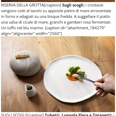
RISERVA DELLA GROTTA[/caption]
Sugli scogli:
i crostacei
vengono cotti al tavolo su apposite pietre di mare arroventate
in forno e adagiati su una bisque fredda. A suggellare il piatto
una salsa di cicale di mare, granchi e gamberi rosa fermentati.
Un tuffo nel blu marino. [caption id="attachment_184279"
align="aligncenter" width="2560"]
SUGLI SCOGLI[/caption]
Tubetti, Luppola Flora e Totanetti:
i