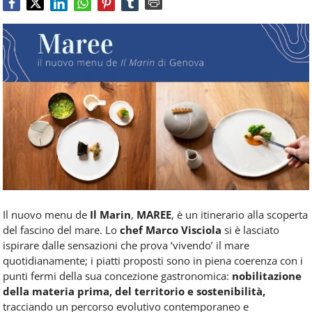
Food
Service
e
tutte
le
novità
del
comparto
Horeca.
Il nuovo menu de
Il Marin
,
MAREE
, è un itinerario alla scoperta
del fascino del mare. Lo
chef Marco Visciola
si è lasciato
ispirare dalle sensazioni che prova ‘vivendo’ il mare
quotidianamente; i piatti proposti sono in piena coerenza con i
punti fermi della sua concezione gastronomica:
nobilitazione
della materia prima, del territorio e sostenibilità,
tracciando un percorso evolutivo contemporaneo e