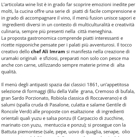
L’articolata wine list è in grado far scoprire emozioni inedite per
molti, la cucina offre una serie di piatti di facile comprensione e
in grado di accompagnare il vino, il menù fusion unisce sapori e
ingredienti diversi in un contesto di multiculturalità e creatività
culinaria, sempre più presenti nella città meneghina.
La proposta gastronomica comprende piatti interessanti e
ricette nipponiche pensate per i palati più avventurosi. Il tocco
creativo dello
chef Ali Imram
si manifesta nella creazione di
uramaki originali e sfiziosi, preparati non solo con pesce ma
anche con carne, utilizzando sempre materie prime di alta
qualità.
Il menù degli antipasti spazia dai classici 1861, un’appetitosa
selezione di formaggi (Blu della Valle grana, Cremoso di bufala,
gran Sardo Porzionato, Robiola classica di Roccaverano) e di
salumi (spalla cruda di Pasalone, culatta e salame Gentile di
Roncole Verdi) alle proposte con esaltazione di ingredienti
orientali quali yuzu e salsa ponzu (Il Carpaccio di zucchine,
marinato con yuzu, mentuccia e ponzu); si prosegue con la
Battuta piemontese (sale, pepe, uovo di quaglia, senape, olio