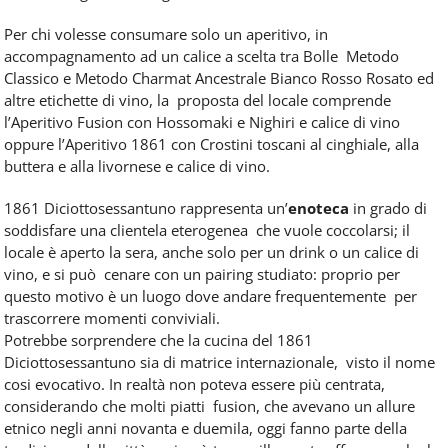
Per chi volesse consumare solo un aperitivo, in
accompagnamento ad un calice a scelta tra Bolle Metodo
Classico e Metodo Charmat Ancestrale Bianco Rosso Rosato ed
altre etichette di vino, la proposta del locale comprende
l’Aperitivo Fusion con Hossomaki e Nighiri e calice di vino
oppure l’Aperitivo 1861 con Crostini toscani al cinghiale, alla
buttera e alla livornese e calice di vino.
1861 Diciottosessantuno rappresenta un’
enoteca
in grado di
soddisfare una clientela eterogenea che vuole coccolarsi; il
locale è aperto la sera, anche solo per un drink o un calice di
vino, e si può cenare con un pairing studiato: proprio per
questo motivo è un luogo dove andare frequentemente per
trascorrere momenti conviviali.
Potrebbe sorprendere che la cucina del 1861
Diciottosessantuno sia di matrice internazionale, visto il nome
cosi evocativo. In realtà non poteva essere più centrata,
considerando che molti piatti fusion, che avevano un allure
etnico negli anni novanta e duemila, oggi fanno parte della