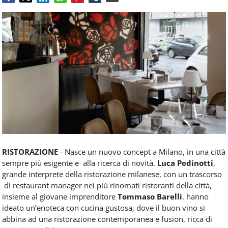
Food
Service
e
tutte
le
novità
del
comparto
Horeca.
RISTORAZIONE
- Nasce un nuovo concept a Milano, in una città
sempre più esigente e alla ricerca di novità.
Luca Pedinotti
,
grande interprete della ristorazione milanese, con un trascorso
di restaurant manager nei più rinomati ristoranti della città,
insieme al giovane imprenditore
Tommaso Barelli
, hanno
ideato un’enoteca con cucina gustosa, dove il buon vino si
abbina ad una ristorazione contemporanea e fusion, ricca di