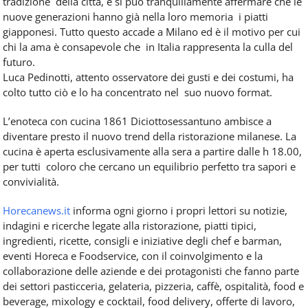
tradizione della città, e si può tranquillamente affermare che le
nuove generazioni hanno già nella loro memoria i piatti
giapponesi. Tutto questo accade a Milano ed è il motivo per cui
chi la ama è consapevole che in Italia rappresenta la culla del
futuro.
Luca Pedinotti, attento osservatore dei gusti e dei costumi, ha
colto tutto ciò e lo ha concentrato nel suo nuovo format.
L’enoteca con cucina 1861 Diciottosessantuno ambisce a
diventare presto il nuovo trend della ristorazione milanese. La
cucina è aperta esclusivamente alla sera a partire dalle h 18.00,
per tutti coloro che cercano un equilibrio perfetto tra sapori e
convivialità.
Horecanews.it
informa ogni giorno i propri lettori su notizie,
indagini e ricerche legate alla ristorazione, piatti tipici,
ingredienti, ricette, consigli e iniziative degli chef e barman,
eventi Horeca e Foodservice, con il coinvolgimento e la
collaborazione delle aziende e dei protagonisti che fanno parte
dei settori pasticceria, gelateria, pizzeria, caffè, ospitalità, food e
beverage, mixology e cocktail, food delivery, offerte di lavoro,