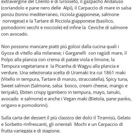
extravergine del Cilento e di Grosseto, il gazpacho Andaluso
(coriandolo e pane nero delle Alpi), il Carpaccio di mare in salsa
ponzu (tonno mediterraneo, ricciola giapponese, salmone
norvegese) e la Tartare di Ricciola giapponese (basilico,
pomodorini secchi e nocciole) ed infine la Ceviche di salmone
con avocado.
Non possono mancare piatti più golosi dalla cucina quali i
Gyoza di vitello alla milanese; i Garganelli con ragùdi mare, il
Polpo alla plancia con crema di patate viola e limone, la
Tempura vegetariana e la Picanha di Wagyu alla plancia e
verdure. Una selezionata scelta di Uramaki tra cui 1861 maki
(Vitello in tempura, Tartare di manzo, stracciatella), Spicy tuna,
Sweet salmon (Salmone, salsa bosco, cream cheese, mango e
teriyaki), Ebiten crispy (gambero in tempura, mayo, tanuki,
avocado e salmone) e anche i Vegan maki (Bietola, pane panko,
origano e pomodorini).
Sulla carta dei dessert il più classico dei dolci il Tiramisù, Gelato
e Sorbetto rinfrescanti, gli orientali Mochi e un Carpaccio di
frutta variegata e di stagione.