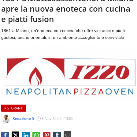
aggiornamenti
apre la nuova enoteca con cucina
CONTATTI
quotidiani
su
e piatti fusion
temi
come
1861 a Milano, un'enoteca con cucina che offre vini unici e piatti
ospitalità,
gustosi, anche orientali, in un ambiente accogliente e conviviale
ristorazione,
food
&
beverage,
catering
e
articoli
quotidiani
sul
mondo
dell'alimentazione,
RISTORANTI
dei
consumi
Redazione 5
8 Nov 2024 - 13:06
fuoricasa,
del