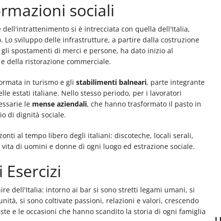
ormazioni sociali
 dell'intrattenimento si è intrecciata con quella dell'Italia,
 Lo sviluppo delle infrastrutture, a partire dalla costruzione
li spostamenti di merci e persone, ha dato inizio al
" e della ristorazione commerciale.
formata in turismo e gli
stabilimenti balneari
, parte integrante
le estati italiane. Nello stesso periodo, per i lavoratori
essarie le
mense aziendali
, che hanno trasformato il pasto in
o di dignità sociale.
nti al tempo libero degli italiani: discoteche, locali serali,
di vita di uomini e donne di ogni luogo ed estrazione sociale.
i Esercizi
re dell'Italia: intorno ai bar si sono stretti legami umani, si
unità, si sono coltivate passioni, relazioni e valori, crescendo
ste e le occasioni che hanno scandito la storia di ogni famiglia
U