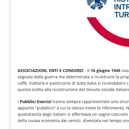
e
articoli
quotidiani
sul
mondo
dell'alimentazione,
dei
consumi
ASSOCIAZIONI, ENTI E CONSORZI
- Il
16 giugno 1945
nas
segnata dalla guerra ma determinata a ricostruire la propri
fuoricasa,
caffè, trattorie e pasticcerie di tutta Italia si riconobb
del
questa scelta alla ricostruzione del tessuto sociale italian
Food
I
Pubblici Esercizi
hanno sempre rappresentato uno strume
Service
appunto "pubblico" a cui lo stesso nome fa riferimento. N
quotidianità degli italiani si affermava un segno concret
e
della nuova economia dei servizi, diventata nel tempo uno 
tutte