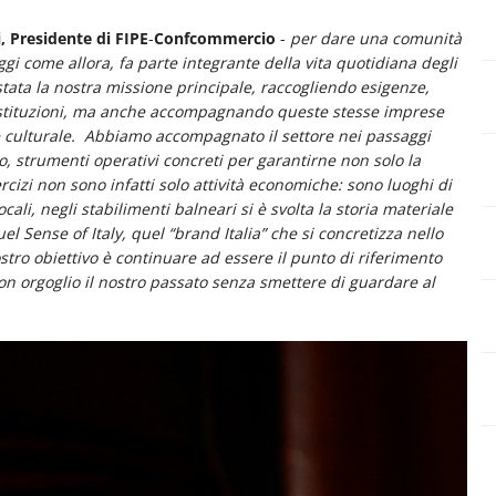
, Presidente di FIPE
-
Confcommercio
-
per dare una comunità
i come allora, fa parte integrante della vita quotidiana degli
 stata la nostra missione principale, raccogliendo esigenze,
le istituzioni, ma anche accompagnando queste stesse imprese
e e culturale. Abbiamo accompagnato il settore nei passaggi
to, strumenti operativi concreti per garantirne non solo la
cizi non sono infatti solo attività economiche: sono luoghi di
locali, negli stabilimenti balneari si è svolta la storia materiale
el Sense of Italy, quel “brand Italia” che si concretizza nello
ostro obiettivo è continuare ad essere il punto di riferimento
con orgoglio il nostro passato senza smettere di guardare al