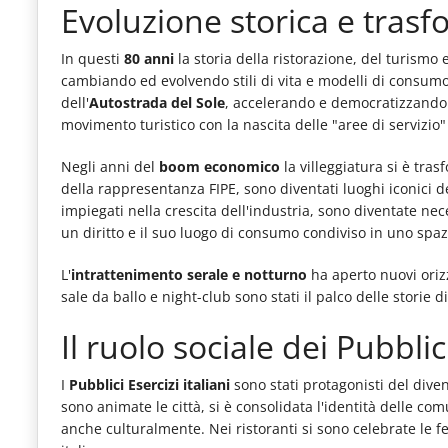
Evoluzione storica e trasf
le
novità
In questi
80 anni
la storia della ristorazione, del turismo e
del
cambiando ed evolvendo stili di vita e modelli di consumo.
dell'
Autostrada del Sole
, accelerando e democratizzando g
comparto
movimento turistico con la nascita delle "aree di servizio
Horeca.
Negli anni del
boom economico
la villeggiatura si è tras
della rappresentanza FIPE, sono diventati luoghi iconici del
impiegati nella crescita dell'industria, sono diventate nec
un diritto e il suo luogo di consumo condiviso in uno spazi
L'
intrattenimento serale e notturno
ha aperto nuovi orizzo
sale da ballo e night-club sono stati il palco delle storie 
Il ruolo sociale dei Pubblic
I
Pubblici Esercizi italiani
sono stati protagonisti del diveni
sono animate le città, si è consolidata l'identità delle com
anche culturalmente. Nei ristoranti si sono celebrate le fe