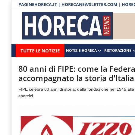
PAGINEHORECA.IT
|
HORECANEWSLETTER.COM
|
HOREC
Notizie HORECA
Horecanews.it
Notizie
TUTTE LE NOTIZIE
NOTIZIE HORECA
RISTORAZIONE
Ristorazione
-
Horeca
-
Ospitalità
80 anni di FIPE: come la Federa
Il
accompagnato la storia d'Italia
Distribuzione
portale
FIPE celebra 80 anni di storia: dalla fondazione nel 1945 alla
del
Prodotti | Dispensa Horeca
esercizi
canale
Eventi
Horeca
e
RUBRICHE
del