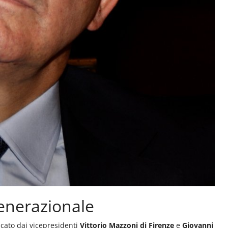
generazionale
ancato dai vicepresidenti
Vittorio Mazzoni di Firenze
e
Giovanni