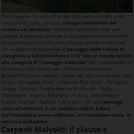
Primo aspetto che sarà affrontato dalle parti coinvolte, e dal
Consorzio di Tutela, sarà uno
sviluppo controllato del
turismo nel territorio
. Particolare attenzione infatti sarà
prestata al settore proprio per le sue prospettive economiche
decisamente positive che però andranno gestite e indirizzate
con un approccio sostenibile.
Il paesaggio delle Colline di
Conegliano e Valdobbiadene è il 10° sito al mondo iscritto
alla categoria di “paesaggio culturale”
ed è caratterizzato da
tre attributi unici, basati sulle differenti caratteristiche
geomorfologiche e culturali, rispetto agli altri nove territori (Alto
Douro – Portogallo, Tokaj – Ungheria, Pico Island – Portogallo,
Lavaux – Svizzera, Langhe Roero e Monferrato – Italia,
Champagne – Francia, Borgogna – Francia, Saint-Emilion –
Francia, Wachau – Austria). Tutti e dieci i siti sono
paesaggi
culturali evolutivi
,
il cui risultato visibile è dato
dall’interazione uomo-ambiente, un’interazione vitale, in
continua evoluzione.
Carpenè Malvolti: il plauso e