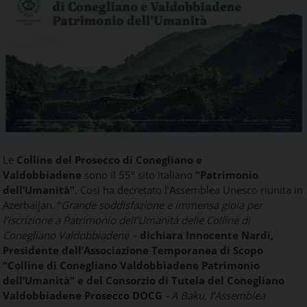
Food
Service
e
tutte
le
novità
del
comparto
Horeca.
Le
Colline del Prosecco di Conegliano e
Valdobbiadene
sono il 55° sito italiano
“Patrimonio
dell’Umanità”
. Così ha decretato l’Assemblea Unesco riunita in
Azerbaijan. “
Grande soddisfazione e immensa gioia per
l’iscrizione a Patrimonio dell’Umanità delle Colline di
Conegliano Valdobbiadene –
dichiara Innocente Nardi,
Presidente dell’Associazione Temporanea di Scopo
“Colline di Conegliano Valdobbiadene Patrimonio
dell’Umanità” e del Consorzio di Tutela del Conegliano
Valdobbiadene Prosecco DOCG
-
A Baku, l’Assemblea