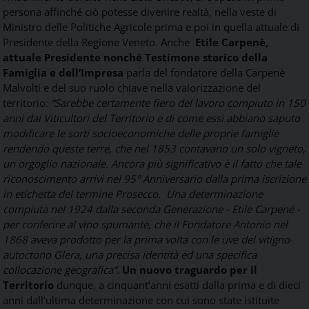
persona affinché ciò potesse divenire realtà, nella veste di
Ministro delle Politiche Agricole prima e poi in quella attuale di
Presidente della Regione Veneto.
Anche
Etile Carpenè,
attuale Presidente nonché Testimone storico della
Famiglia e dell’Impresa
parla del fondatore della Carpenè
Malvolti e del suo ruolo chiave nella valorizzazione del
territorio:
“Sarebbe certamente fiero del lavoro compiuto in 150
anni dai Viticultori del Territorio
e di come essi abbiano saputo
modificare le sorti socioeconomiche delle proprie famiglie
rendendo queste terre, che nel 1853 contavano un solo vigneto,
un orgoglio nazionale. Ancora più significativo è il fatto che tale
riconoscimento arrivi nel 95° Anniversario dalla prima iscrizione
in etichetta del termine Prosecco.
Una determinazione
compiuta nel 1924 dalla seconda Generazione - Etile Carpenè -
per conferire al vino spumante, che il Fondatore Antonio nel
1868 aveva prodotto per la prima volta con le uve del vitigno
autoctono Glera, una precisa identità ed una specifica
collocazione geografica”.
Un nuovo traguardo per il
Territorio
dunque, a cinquant’anni esatti dalla prima e di dieci
anni dall’ultima determinazione con cui sono state istituite