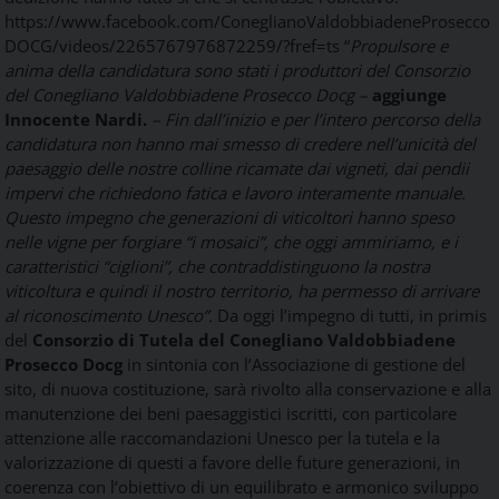
https://www.facebook.com/ConeglianoValdobbiadeneProsecco
DOCG/videos/2265767976872259/?fref=ts “
Propulsore e
anima della candidatura sono stati i produttori del Consorzio
del Conegliano Valdobbiadene Prosecco Docg –
aggiunge
Innocente Nardi.
– Fin dall’inizio e per l’intero percorso della
candidatura non hanno mai smesso di credere nell’unicità del
paesaggio delle nostre colline ricamate dai vigneti, dai pendii
impervi che richiedono fatica e lavoro interamente manuale.
Questo impegno che generazioni di viticoltori hanno speso
nelle vigne per forgiare “i mosaici”, che oggi ammiriamo, e i
caratteristici “ciglioni”, che contraddistinguono la nostra
viticoltura e quindi il nostro territorio, ha permesso di arrivare
al riconoscimento Unesco”.
Da oggi l’impegno di tutti, in primis
del
Consorzio di Tutela del Conegliano Valdobbiadene
Prosecco Docg
in sintonia con l’Associazione di gestione del
sito, di nuova costituzione, sarà rivolto alla conservazione e alla
manutenzione dei beni paesaggistici iscritti, con particolare
attenzione alle raccomandazioni Unesco per la tutela e la
valorizzazione di questi a favore delle future generazioni, in
coerenza con l’obiettivo di un equilibrato e armonico sviluppo