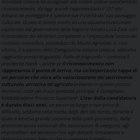
mondiale Unesco ha assegnato alle nostre colline quest’ambito
riconoscimento, da oggi quindi rappresentano il 55° sito
italiano da proteggere e tutelare per l’unicità del suo paesaggio
culturale. Grazie al lavoro svolto da una squadra eccezionale
capitanata dal governatore della Regione Veneto Luca Zaia, con
il contributo dei Ministeri competenti e l’impeccabile lavoro del
comitato scientifico, presieduto da Mauro Agnoletti, e, non
ultimo, il supporto della Delegazione italiana Unesco, abbiamo
raggiunto questo traguardo. Parlo di traguardo –
continua il
presidente Nardi
– anche se
il riconoscimento non
rappresenta il punto di arrivo, ma un’importante tappa di
un percorso che mira alla valorizzazione del patrimonio
culturale, artistico ed agricolo
presente in questo piccolo
territorio, noto per il suo prodotto principe, il Conegliano
Valdobbiadene Prosecco Superiore”.
L’iter della candidatura
è durato dieci anni
, un percorso lungo e non privo di
difficoltà, sebbene nella media degli altri siti iscritti, durante il
quale è emersa grande coesione delle parti promotrici, dalle
amministrazioni comunali alle associazioni di categoria, agli
imprenditori del territorio fino agli abitanti. Entusiasmo e
dedizione hanno fatto sì che si centrasse l’obiettivo.