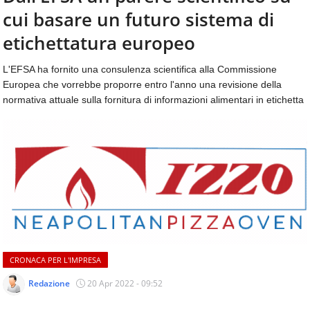
aggiornamenti
cui basare un futuro sistema di
CONTATTI
quotidiani
su
etichettatura europeo
temi
come
L'EFSA ha fornito una consulenza scientifica alla Commissione
ospitalità,
Europea che vorrebbe proporre entro l'anno una revisione della
ristorazione,
normativa attuale sulla fornitura di informazioni alimentari in etichetta
food
&
beverage,
catering
e
articoli
quotidiani
sul
mondo
dell'alimentazione,
dei
CRONACA PER L'IMPRESA
consumi
fuoricasa,
Redazione
20 Apr 2022 - 09:52
del