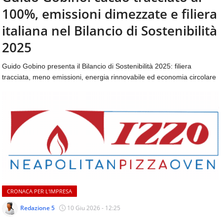
aggiornamenti
100%, emissioni dimezzate e filiera
CONTATTI
quotidiani
su
italiana nel Bilancio di Sostenibilità
temi
2025
come
ospitalità,
Guido Gobino presenta il Bilancio di Sostenibilità 2025: filiera
ristorazione,
tracciata, meno emissioni, energia rinnovabile ed economia circolare
food
&
beverage,
catering
e
articoli
quotidiani
sul
mondo
dell'alimentazione,
dei
consumi
CRONACA PER L'IMPRESA
fuoricasa,
Redazione 5
10 Giu 2026 - 12:25
del