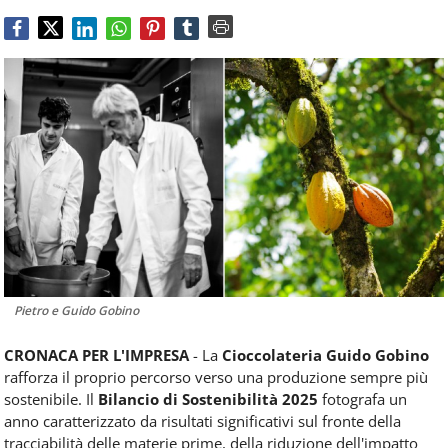
Food
Service
e
tutte
le
novità
del
comparto
Horeca.
Pietro e Guido Gobino
CRONACA PER L'IMPRESA
- La
Cioccolateria Guido Gobino
rafforza il proprio percorso verso una produzione sempre più
sostenibile. Il
Bilancio di Sostenibilità 2025
fotografa un
anno caratterizzato da risultati significativi sul fronte della
tracciabilità delle materie prime, della riduzione dell'impatto