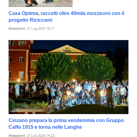
Casa Optima, raccolti oltre 40mila mozziconi con il
progetto Riciccami
Redazione
27 Lug 2026 16:11
Cinzano prepara la prima vendemmia con Gruppo
Caffo 1915 e torna nelle Langhe
Redazione
27 Lug 2026 14:23