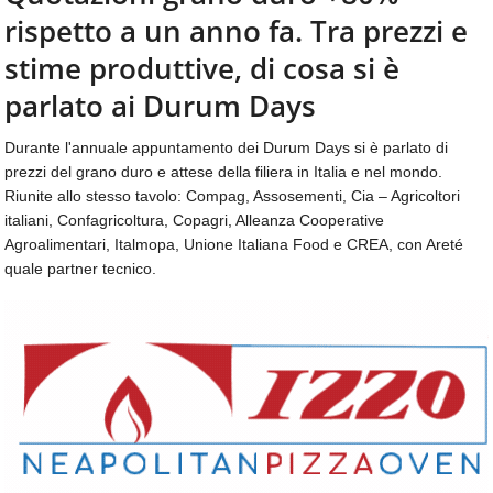
aggiornamenti
rispetto a un anno fa. Tra prezzi e
CONTATTI
quotidiani
su
stime produttive, di cosa si è
temi
parlato ai Durum Days
come
ospitalità,
Durante l'annuale appuntamento dei Durum Days si è parlato di
ristorazione,
prezzi del grano duro e attese della filiera in Italia e nel mondo.
food
&
Riunite allo stesso tavolo: Compag, Assosementi, Cia – Agricoltori
beverage,
italiani, Confagricoltura, Copagri, Alleanza Cooperative
catering
Agroalimentari, Italmopa, Unione Italiana Food e CREA, con Areté
e
quale partner tecnico.
articoli
quotidiani
sul
mondo
dell'alimentazione,
dei
consumi
fuoricasa,
del