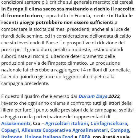
condizioni sempre più critiche sul generale mercato dei cereali.
In Europa il clima secco sta mettendo a rischio il raccolto
di frumento duro
, soprattutto in Francia, mentre
in Italia le
recenti piogge potrebbero non essere sufficienti
a
compensare la siccità dei mesi precedenti, anche alla luce dei
ritardi delle semine, ed in considerazione dell’ondata di caldo
che sta investendo il Paese. Le prospettive di riduzione dei
prezzi per il grano duro, peraltro modeste, restano quindi
subordinate ai rischi di ulteriore deterioramento delle
produzioni per via dell’impatto climatico. La produzione
nazionale faticherebbe a raggiungere i 4 milioni di tonnellate,
facendo quindi registrare un leggero calo rispetto alla
campagna precedente.
È questo il quadro che è emerso dai
Durum Days
2022
,
l’evento che ogni anno chiama a confronto tutti gli attori della
filiera per fare il punto sulle previsioni della campagna, svoltisi
a Foggia con la partecipazione dei rappresentanti di
Assosementi
, Cia –
Agricoltori italiani
,
Confagricoltura
,
Copagri
,
Alleanza Cooperative Agroalimentari
,
Compag
,
Italmopa
,
Unione Italiana Food
e
CREA
, con Areté quale