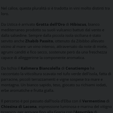
Nel calice, questa pluralità si è tradotta in vini molto distinti tra
loro.
Da Ustica è arrivato
Grotta dell’Oro
di
Hibiscus
, bianco
mediterraneo prodotto su suoli vulcanici battuti dal vento e
dalla salsedine. Sempre dalla piccola isola siciliana è stato
servito anche
Zhabib Passito
, ottenuto da Zibibbo allevato
vicino al mare: un vino intenso, attraversato da note di miele,
agrumi canditi e fico secco, sostenute però da una freschezza
capace di alleggerirne la componente aromatica.
Da Ischia il
Kalimera Biancolella
di
Cenatiempo
ha
raccontato la viticoltura scavata nel tufo verde dell’isola, fatta di
parracine, piccoli terrazzamenti e vigne sospese tra mare e
montagna. Un bianco sapido, teso, giocato su richiami iodati,
erbe aromatiche e frutta gialla.
Il percorso è poi passato dall’Isola d’Elba con il
Vermentino
di
Chiesina di Lacona
, espressione luminosa e marina del vitigno
tirrenico, per arrivare fino alla Grecia con l’
Assyrtiko
di