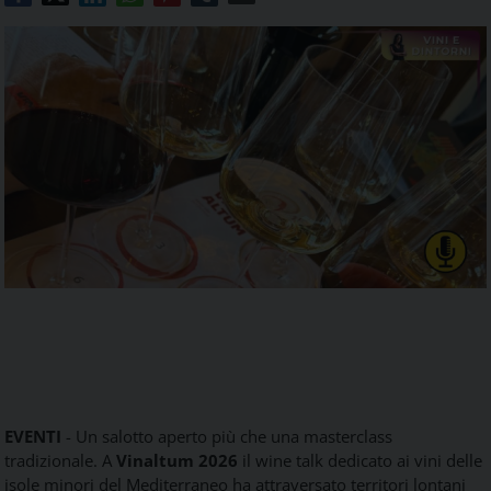
Food
Service
e
tutte
le
novità
del
comparto
Horeca.
EVENTI
- Un salotto aperto più che una masterclass
tradizionale. A
Vinaltum 2026
il wine talk dedicato ai vini delle
isole minori del Mediterraneo ha attraversato territori lontani