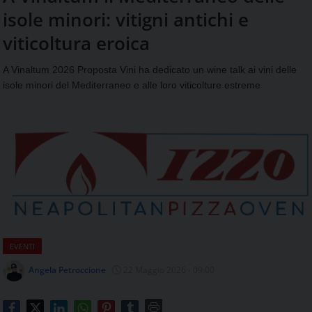
aggiornamenti
isole minori: vitigni antichi e
CONTATTI
quotidiani
su
viticoltura eroica
temi
come
A Vinaltum 2026 Proposta Vini ha dedicato un wine talk ai vini delle
ospitalità,
isole minori del Mediterraneo e alle loro viticolture estreme
ristorazione,
food
&
beverage,
catering
e
articoli
quotidiani
sul
mondo
dell'alimentazione,
EVENTI
dei
consumi
Angela Petroccione
22 Maggio 2026 - 09:00
fuoricasa,
del