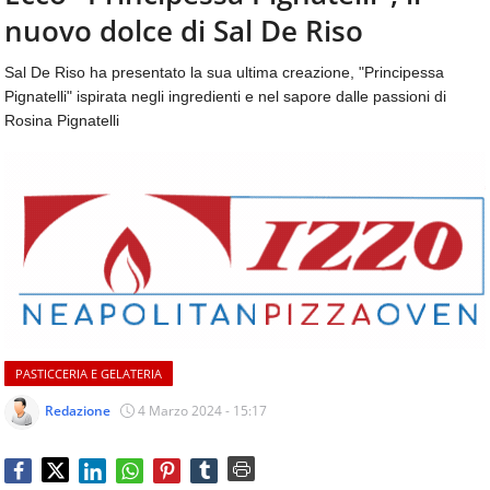
aggiornamenti
nuovo dolce di Sal De Riso
CONTATTI
quotidiani
su
Sal De Riso ha presentato la sua ultima creazione, "Principessa
temi
Pignatelli" ispirata negli ingredienti e nel sapore dalle passioni di
come
Rosina Pignatelli
ospitalità,
ristorazione,
food
&
beverage,
catering
e
articoli
quotidiani
sul
mondo
PASTICCERIA E GELATERIA
dell'alimentazione,
dei
Redazione
4 Marzo 2024 - 15:17
consumi
fuoricasa,
del