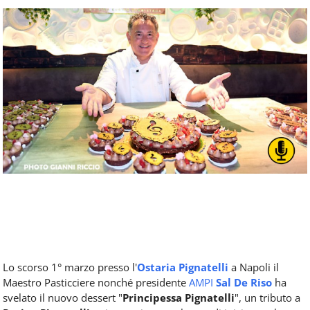
Food
Service
e
tutte
le
novità
del
comparto
Horeca.
Lo scorso 1° marzo presso l'
Ostaria Pignatelli
a Napoli il
Maestro Pasticciere nonché presidente
AMPI
Sal De Riso
ha
svelato il nuovo dessert "
Principessa Pignatelli
", un tributo a