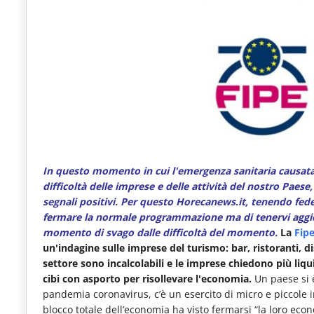
e
articoli
quotidiani
sul
mondo
dell'alimentazione,
dei
consumi
In questo momento in cui l'emergenza sanitaria causata 
difficoltà delle imprese e delle attività del nostro Paes
fuoricasa,
segnali positivi. Per questo Horecanews.it, tenendo fede 
del
fermare la normale programmazione ma di tenervi aggior
momento di svago dalle difficoltà del momento.
La
Fipe
Food
un'indagine sulle imprese del turismo: bar, ristoranti, di
Service
settore sono incalcolabili e le imprese chiedono più liqu
cibi con asporto per risollevare l'economia.
Un paese si è
e
pandemia coronavirus, c’è un esercito di micro e piccole im
tutte
blocco totale dell’economia ha visto fermarsi “la loro eco