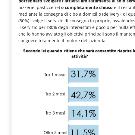
potrebbero svolgere l'attività limitatamente al solo ser
pizzerie, pasticcerie)
è completamente chiuso
e il restan
mediante la consegna di cibo a domicilio (delivery), di qu
(80%) svolge il servizio di consegna in proprio, avvalendo
Il servizio per l’80% degli intervistati è poco o per nulla 
che lo hanno avviato gli obiettivi principali sono il manten
spegnere totalmente il motore dell'azienda.