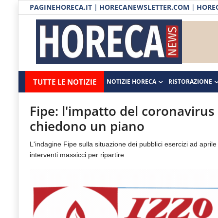
PAGINEHORECA.IT
|
HORECANEWSLETTER.COM
|
HOREC
Notizie HORECA
Horecanews.it
Notizie
TUTTE LE NOTIZIE
NOTIZIE HORECA
RISTORAZIONE
Ristorazione
-
Horeca
-
Ospitalità
Fipe: l'impatto del coronavirus 
Il
chiedono un piano
Distribuzione
portale
L'indagine Fipe sulla situazione dei pubblici esercizi ad april
del
Prodotti | Dispensa Horeca
interventi massicci per ripartire
canale
Eventi
Horeca
e
RUBRICHE
del