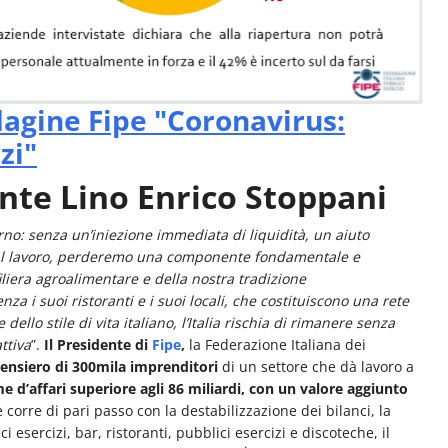
ndagine Fipe "Coronavirus:
zi"
nte Lino Enrico Stoppani
o: senza un’iniezione immediata di liquidità, un aiuto
ro al lavoro, perderemo una componente fondamentale e
filiera agroalimentare e della nostra tradizione
nza i suoi ristoranti e i suoi locali, che costituiscono una rete
ello stile di vita italiano, l’Italia rischia di rimanere senza
ttiva
”.
Il Presidente di
Fipe
,
la Federazione Italiana dei
pensiero di 300mila imprenditori
di un settore che dà lavoro a
e d’affari superiore agli 86 miliardi, con un valore aggiunto
corre di pari passo con la destabilizzazione dei bilanci, la
 esercizi, bar, ristoranti, pubblici esercizi e discoteche, il