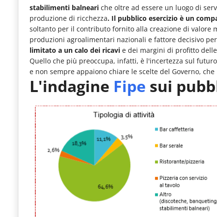
le
stabilimenti balneari
che oltre ad essere un luogo di servi
produzione di ricchezza
. Il pubblico esercizio è un comp
novità
soltanto per il contributo fornito alla creazione di valor
del
produzioni agroalimentari nazionali e fattore decisivo per 
limitato a un calo dei ricavi
e dei margini di profitto del
comparto
Quello che più preoccupa, infatti, è l'incertezza sul futuro
Horeca.
e non sempre appaiono chiare le scelte del Governo, che 
L'indagine
Fipe
sui pubbl