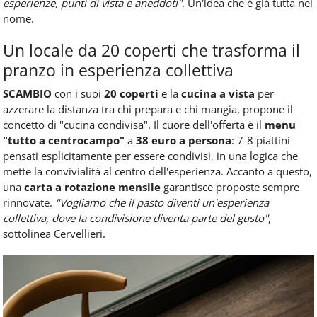
esperienze, punti di vista e aneddoti"
. Un'idea che è già tutta nel
nome.
Un locale da 20 coperti che trasforma il
pranzo in esperienza collettiva
SCAMBIO
con i suoi
20 coperti
e la
cucina a vista
per
azzerare la distanza tra chi prepara e chi mangia, propone il
concetto di "cucina condivisa". Il cuore dell'offerta è il
menu
"tutto a centrocampo"
a
38 euro a persona
: 7-8 piattini
pensati esplicitamente per essere condivisi, in una logica che
mette la convivialità al centro dell'esperienza. Accanto a questo,
una
carta a rotazione mensile
garantisce proposte sempre
rinnovate.
"Vogliamo che il pasto diventi un'esperienza
collettiva, dove la condivisione diventa parte del gusto"
,
sottolinea Cervellieri.