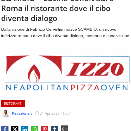
aggiornamenti
Roma il ristorante dove il cibo
CONTATTI
quotidiani
su
diventa dialogo
temi
come
Dalla visione di Fabrizio Cervellieri nasce SCAMBIO: un nuovo
ospitalità,
indirizzo romano dove il cibo diventa dialogo, memoria e condivisione
ristorazione,
food
&
beverage,
catering
e
articoli
quotidiani
sul
mondo
dell'alimentazione,
RISTORANTI
dei
consumi
Redazione 5
21 Apr 2026 - 10:04
fuoricasa,
del