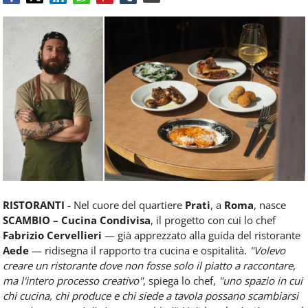
Food
Service
e
tutte
le
novità
del
comparto
Horeca.
RISTORANTI
- Nel cuore del quartiere
Prati
, a
Roma
, nasce
SCAMBIO – Cucina Condivisa
, il progetto con cui lo chef
Fabrizio Cervellieri
— già apprezzato alla guida del ristorante
Aede
— ridisegna il rapporto tra cucina e ospitalità.
"Volevo
creare un ristorante dove non fosse solo il piatto a raccontare,
ma l'intero processo creativo"
, spiega lo chef,
"uno spazio in cui
chi cucina, chi produce e chi siede a tavola possano scambiarsi