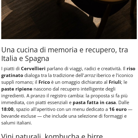
Una cucina di memoria e recupero, tra
Italia e Spagna
I piatti di
Cervellieri
parlano di viaggi, radici e creatività. Il
riso
gratinato
dialoga tra la tradizione dell'
arroz
iberico e l'iconico
supplì romano; il
Frico
è un omaggio dichiarato al
Friuli
; le
paste ripiene
nascono dal recupero intelligente degli
ingredienti. A pranzo il registro cambia: la proposta si fa più
immediata, con piatti essenziali e
pasta fatta in casa
. Dalle
18:00
, spazio all'aperitivo con un menu dedicato a
16 euro
—
bevande escluse — che include una selezione di formaggi e
salumi italiani.
Vini naturali, kombucha e birre