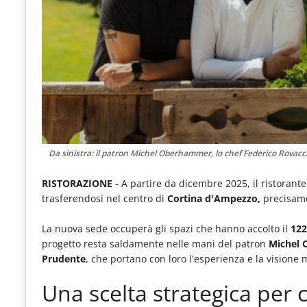
e
articoli
quotidiani
sul
mondo
dell'alimentazione,
dei
Da sinistra: il patron Michel Oberhammer, lo chef Federico Rovacchi
consumi
RISTORAZIONE
- A partire da dicembre 2025, il ristorant
fuoricasa,
trasferendosi nel centro di
Cortina d'Ampezzo,
precisamen
del
La nuova sede occuperà gli spazi che hanno accolto il
122
Food
progetto resta saldamente nelle mani del patron
Michel
Service
Prudente
, che portano con loro l'esperienza e la visione 
e
Una scelta strategica per 
tutte